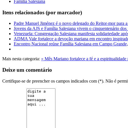
Família Salesiana
Itens relacionados (por marcador)
Padre Manuel Jiménez é o novo delegado do Reitor-mor para a 
Jovens da AJS e Família Salesiana vivem o cinquentenário dos 
Venezuela: Congregação Salesiana manifesta solidariedade apó
ADMA Vale fortalece a devoção mariana em encontro inspir
Encontro Nacional reúne Família Salesiana em Campo Grande
Mais nesta categoria:
« Mês Mariano fortalece a fé e a espiritualidade
Deixe um comentário
Certifique-se de preencher os campos indicados com (*). Não é per