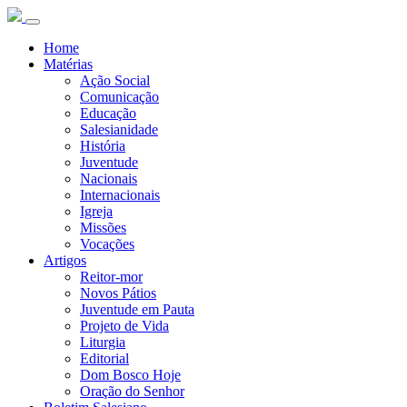
Home
Matérias
Ação Social
Comunicação
Educação
Salesianidade
História
Juventude
Nacionais
Internacionais
Igreja
Missões
Vocações
Artigos
Reitor-mor
Novos Pátios
Juventude em Pauta
Projeto de Vida
Liturgia
Editorial
Dom Bosco Hoje
Oração do Senhor