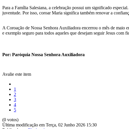
Para a Família Salesiana, a celebração possui um significado especi
juventude. Por isso, coroar Maria significa também renovar a confian
A Coroação de Nossa Senhora Auxiliadora encerrou o mês de maio em c
e exemplo seguro para todos aqueles que desejam seguir Jesus com fi
Por: Paróquia Nossa Senhora Auxiliadora
Avalie este item
1
2
3
4
5
(0 votos)
Última modificação em Terça, 02 Junho 2026 15:30