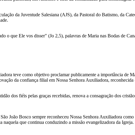
ticulação da Juventude Salesiana (AJS), da Pastoral do Batismo, da Ca
dade.
tudo o que Ele vos disser" (Jo 2,5), palavras de Maria nas Bodas de Caná
adora teve como objetivo proclamar publicamente a importância de Mar
enovação da confiança filial em Nossa Senhora Auxiliadora, reconheci
tidão dos fiéis pelas graças recebidas, renova a consagração dos cristã
al. São João Bosco sempre reconheceu Nossa Senhora Auxiliadora como a
ça naquela que continua conduzindo a missão evangelizadora da Igreja.