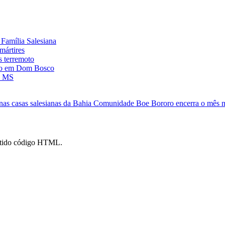
Família Salesiana
mártires
s terremoto
ado em Dom Bosco
, MS
 nas casas salesianas da Bahia
Comunidade Boe Bororo encerra o mês 
mitido código HTML.