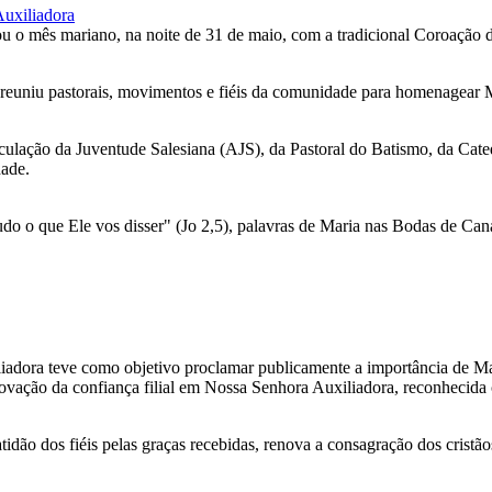
 o mês mariano, na noite de 31 de maio, com a tradicional Coroação de
reuniu pastorais, movimentos e fiéis da comunidade para homenagear M
ticulação da Juventude Salesiana (AJS), da Pastoral do Batismo, da Ca
dade.
tudo o que Ele vos disser" (Jo 2,5), palavras de Maria nas Bodas de Caná
adora teve como objetivo proclamar publicamente a importância de Mar
enovação da confiança filial em Nossa Senhora Auxiliadora, reconheci
tidão dos fiéis pelas graças recebidas, renova a consagração dos cristã