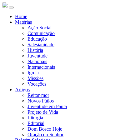
Home
Matérias
Ação Social
Comunicação
Educação
Salesianidade
História
Juventude
Nacionais
Internacionais
Igreja
Missões
Vocações
Artigos
Reitor-mor
Novos Pátios
Juventude em Pauta
Projeto de Vida
Liturgia
Editorial
Dom Bosco Hoje
Oração do Senhor