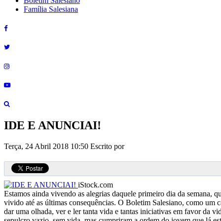
Boletim Salesiano
Família Salesiana
IDE E ANUNCIAI!
Terça, 24 Abril 2018 10:50
Escrito por
iStock.com
Estamos ainda vivendo as alegrias daquele primeiro dia da semana, q
vivido até as últimas consequências. O Boletim Salesiano, como um can
dar uma olhada, ver e ler tanta vida e tantas iniciativas em favor da
sepulcro vazio, sem vida, mas cumpriram a ordem do jovem que lá estav