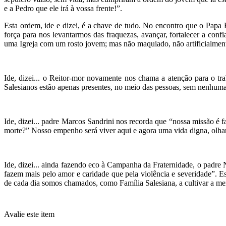
e a Pedro que ele irá à vossa frente!”.
Esta ordem, ide e dizei, é a chave de tudo. No encontro que o Papa
força para nos levantarmos das fraquezas, avançar, fortalecer a con
uma Igreja com um rosto jovem; mas não maquiado, não artificialmente
Ide, dizei... o Reitor-mor novamente nos chama a atenção para o t
Salesianos estão apenas presentes, no meio das pessoas, sem nenhuma 
Ide, dizei... padre Marcos Sandrini nos recorda que “nossa missão é 
morte?” Nosso empenho será viver aqui e agora uma vida digna, olh
Ide, dizei... ainda fazendo eco à Campanha da Fraternidade, o padr
fazem mais pelo amor e caridade que pela violência e severidade”. E
de cada dia somos chamados, como Família Salesiana, a cultivar a men
Avalie este item