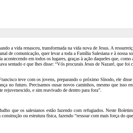
uando a vida renasceu, transformada na vida nova de Jesus. A ressurrei
al de comunicação, quer levar a toda a Família Salesiana e à nossa soci
 vida acontecendo em todos os lugares, graças à ação daqueles que, com
a sentado e que lhes disse: “Vós procurais Jesus de Nazaré, que foi cru
 Francisco teve com os jovens, preparando o próximo Sínodo, ele diss
fiança no futuro. Precisamos ousar novos caminhos, mesmo que isso env
 rejuvenescido, e sim reavivado de dentro para fora”.
rabalho que os salesianos estão fazendo com refugiados. Neste Bole
construção ou estrutura física, fazendo “ressoar com mais força do que