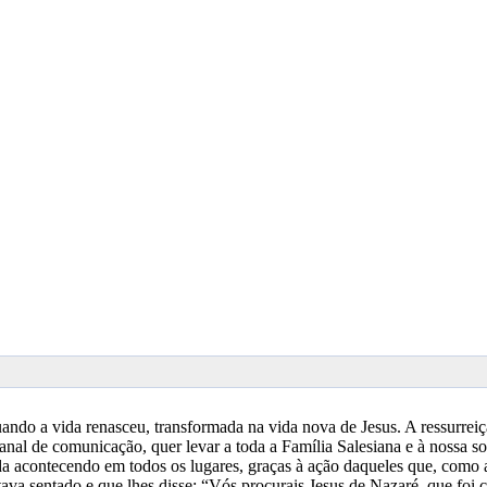
uando a vida renasceu, transformada na vida nova de Jesus. A ressurrei
al de comunicação, quer levar a toda a Família Salesiana e à nossa soci
 vida acontecendo em todos os lugares, graças à ação daqueles que, com
a sentado e que lhes disse: “Vós procurais Jesus de Nazaré, que foi cru