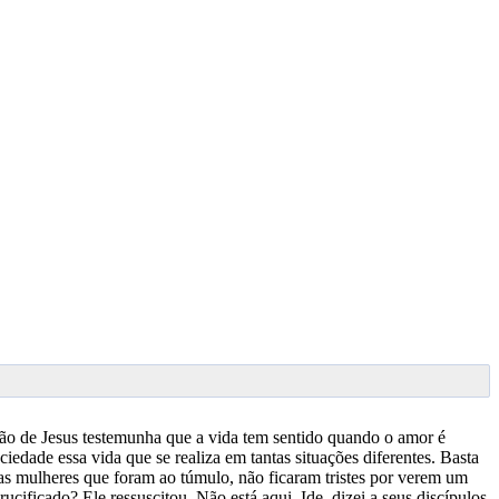
ção de Jesus testemunha que a vida tem sentido quando o amor é
edade essa vida que se realiza em tantas situações diferentes. Basta
o as mulheres que foram ao túmulo, não ficaram tristes por verem um
cificado? Ele ressuscitou. Não está aqui. Ide, dizei a seus discípulos