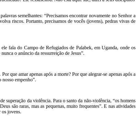
e palavras semelhantes: “Precisamos encontrar novamente no Senhor a
olva riscos. Portanto, precisamos de vocês (jovens), pedras vivas de
tim ele fala do Campo de Refugiados de Palabek, em Uganda, onde os
 nunca o anúncio da ressurreição de Jesus”.
a. Por que amar apenas após a morte? Por que alegrar-se apenas após a
 o nosso empenho”.
e superação da violência. Para o santo da não-violência, “os homens
Deus são raras, mas as pequenas, muito frequentes”. E nas atividades
 os jovens.