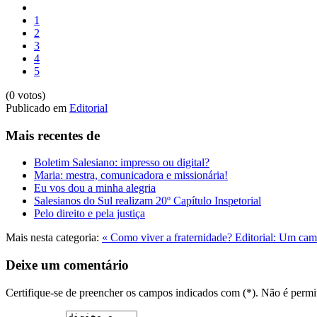
1
2
3
4
5
(0 votos)
Publicado em
Editorial
Mais recentes de
Boletim Salesiano: impresso ou digital?
Maria: mestra, comunicadora e missionária!
Eu vos dou a minha alegria
Salesianos do Sul realizam 20º Capítulo Inspetorial
Pelo direito e pela justiça
Mais nesta categoria:
« Como viver a fraternidade?
Editorial: Um cam
Deixe um comentário
Certifique-se de preencher os campos indicados com (*). Não é per