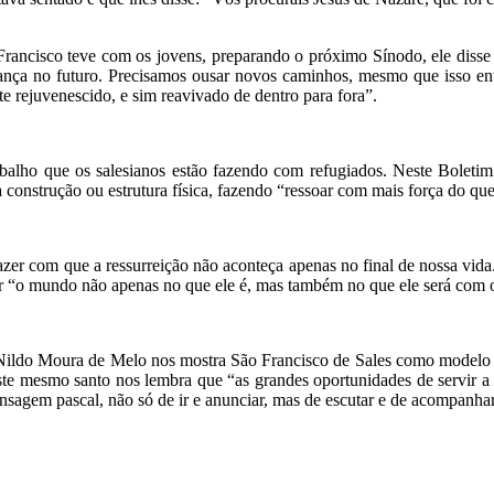
 Francisco teve com os jovens, preparando o próximo Sínodo, ele diss
fiança no futuro. Precisamos ousar novos caminhos, mesmo que isso env
 rejuvenescido, e sim reavivado de dentro para fora”.
rabalho que os salesianos estão fazendo com refugiados. Neste Bole
construção ou estrutura física, fazendo “ressoar com mais força do que
fazer com que a ressurreição não aconteça apenas no final de nossa vid
ar “o mundo não apenas no que ele é, mas também no que ele será com
e Nildo Moura de Melo nos mostra São Francisco de Sales como modelo d
ste mesmo santo nos lembra que “as grandes oportunidades de servir a 
sagem pascal, não só de ir e anunciar, mas de escutar e de acompanhar