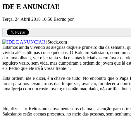
IDE E ANUNCIAI!
Terça, 24 Abril 2018 10:50
Escrito por
iStock.com
Estamos ainda vivendo as alegrias daquele primeiro dia da semana, q
vivido até as últimas consequências. O Boletim Salesiano, como um can
dar uma olhada, ver e ler tanta vida e tantas iniciativas em favor da
sepulcro vazio, sem vida, mas cumpriram a ordem do jovem que lá estav
e a Pedro que ele irá à vossa frente!”.
Esta ordem, ide e dizei, é a chave de tudo. No encontro que o Papa
força para nos levantarmos das fraquezas, avançar, fortalecer a con
uma Igreja com um rosto jovem; mas não maquiado, não artificialmente
Ide, dizei... o Reitor-mor novamente nos chama a atenção para o t
Salesianos estão apenas presentes, no meio das pessoas, sem nenhuma 