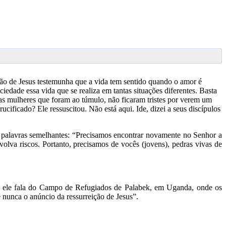
ção de Jesus testemunha que a vida tem sentido quando o amor é
edade essa vida que se realiza em tantas situações diferentes. Basta
o as mulheres que foram ao túmulo, não ficaram tristes por verem um
cificado? Ele ressuscitou. Não está aqui. Ide, dizei a seus discípulos
e palavras semelhantes: “Precisamos encontrar novamente no Senhor a
olva riscos. Portanto, precisamos de vocês (jovens), pedras vivas de
tim ele fala do Campo de Refugiados de Palabek, em Uganda, onde os
 nunca o anúncio da ressurreição de Jesus”.