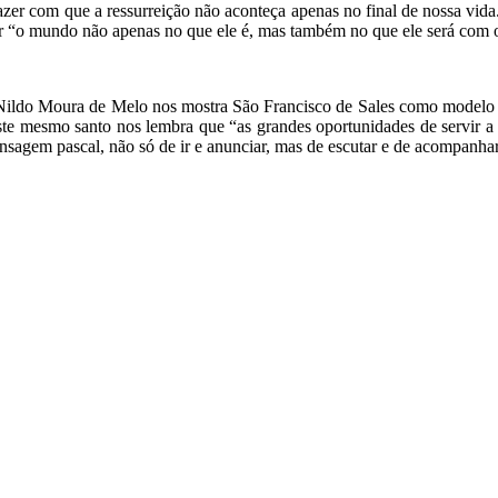
fazer com que a ressurreição não aconteça apenas no final de nossa vid
ar “o mundo não apenas no que ele é, mas também no que ele será com
e Nildo Moura de Melo nos mostra São Francisco de Sales como modelo d
ste mesmo santo nos lembra que “as grandes oportunidades de servir a 
sagem pascal, não só de ir e anunciar, mas de escutar e de acompanhar