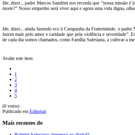
Ide, dizei... padre Marcos Sandrini nos recorda que “nossa missão é 
morte?” Nosso empenho será viver aqui e agora uma vida digna, olh
Ide, dizei... ainda fazendo eco à Campanha da Fraternidade, o padr
fazem mais pelo amor e caridade que pela violência e severidade”. E
de cada dia somos chamados, como Família Salesiana, a cultivar a men
Avalie este item
1
2
3
4
5
(0 votos)
Publicado em
Editorial
Mais recentes de
Boletim Salesiano: impresso ou digital?