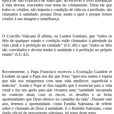
época de São Francisco de Sales que, ao escrever o livro Introdução
à vida devota, reacendeu esse tema no cristianismo. Dizia ele que
todos os cristãos, não importa a condição de vida ou a profissão, são
chamados à santidade, porque Deus assim o quer e porque fomos
criados à sua imagem e semelhança.
O Concílio Vaticano II afirma, na Lumen Gentium, que “todos os
fiéis de qualquer estado e condição estão chamados à plenitude da
vida cristã e à perfeição da caridade” (LG 40) e que “todos os fiéis
são convidados e devem tender à santidade e à perfeição no próprio
estado” (LG 42).
Recentemente, o Papa Francisco escreveu a Exortação Gaudete et
Exultate na qual o Papa nos diz que Jesus “quer-nos santos e espera
que não nos resignemos com uma vida medíocre, superficial e
indecisa”. Assim o Papa se fixa naquilo que é essencial para a vida
cristã e faz um apelo para que vivamos uma “santidade encarnada
no contexto atual, com os riscos, os desafios e as belas
oportunidades que Deus oferece no caminho da vida”. Durante este
ano, teremos a oportunidade, como Família Salesiana, de refletir
sobre o chamado de Deus à santidade. E o Boletim Salesiano, como
órgão oficial do pensamento salesiano, irá tratar deste tema.