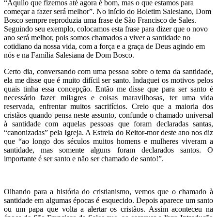
“Aquilo que fizemos até agora é bom, mas o que estamos para
começar a fazer será melhor”. No início do Boletim Salesiano, Dom
Bosco sempre reproduzia uma frase de São Francisco de Sales.
Seguindo seu exemplo, colocamos esta frase para dizer que o novo
ano será melhor, pois somos chamados a viver a santidade no
cotidiano da nossa vida, com a força e a graça de Deus agindo em
nós e na Família Salesiana de Dom Bosco.
Certo dia, conversando com uma pessoa sobre o tema da santidade,
ela me disse que é muito difícil ser santo. Indaguei os motivos pelos
quais tinha essa concepção. Então me disse que para ser santo é
necessário fazer milagres e coisas maravilhosas, ter uma vida
reservada, enfrentar muitos sacrifícios. Creio que a maioria dos
cristãos quando pensa neste assunto, confunde o chamado universal
à santidade com aquelas pessoas que foram declaradas santas,
“canonizadas” pela Igreja. A Estreia do Reitor-mor deste ano nos diz
que “ao longo dos séculos muitos homens e mulheres viveram a
santidade, mas somente alguns foram declarados santos. O
importante é ser santo e não ser chamado de santo!”.
Olhando para a história do cristianismo, vemos que o chamado à
santidade em algumas épocas é esquecido. Depois aparece um santo
ou um papa que volta a alertar os cristãos. Assim aconteceu na