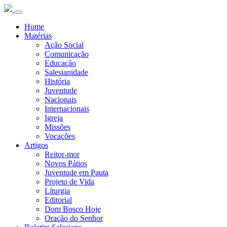
Home
Matérias
Ação Social
Comunicação
Educação
Salesianidade
História
Juventude
Nacionais
Internacionais
Igreja
Missões
Vocações
Artigos
Reitor-mor
Novos Pátios
Juventude em Pauta
Projeto de Vida
Liturgia
Editorial
Dom Bosco Hoje
Oração do Senhor