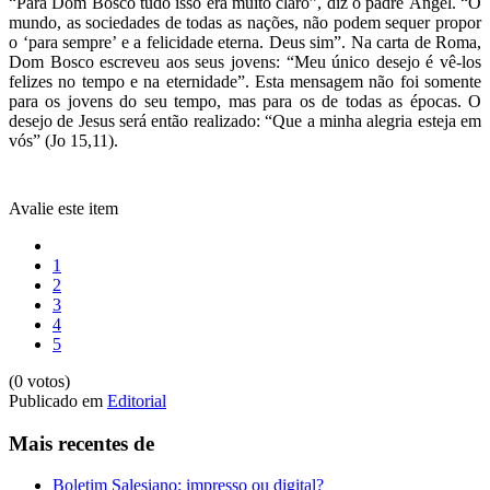
“Para Dom Bosco tudo isso era muito claro”, diz o padre Ángel. “O
mundo, as sociedades de todas as nações, não podem sequer propor
o ‘para sempre’ e a felicidade eterna. Deus sim”. Na carta de Roma,
Dom Bosco escreveu aos seus jovens: “Meu único desejo é vê-los
felizes no tempo e na eternidade”. Esta mensagem não foi somente
para os jovens do seu tempo, mas para os de todas as épocas. O
desejo de Jesus será então realizado: “Que a minha alegria esteja em
vós” (Jo 15,11).
Avalie este item
1
2
3
4
5
(0 votos)
Publicado em
Editorial
Mais recentes de
Boletim Salesiano: impresso ou digital?