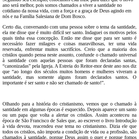
ano será melhor, pois somos chamados a viver a santidade no
cotidiano da nossa vida, com a força e a graça de Deus agindo em
nós e na Família Salesiana de Dom Bosco.
Certo dia, conversando com uma pessoa sobre o tema da santidade,
ela me disse que é muito difícil ser santo. Indaguei os motivos pelos
quais tinha essa concepção. Então me disse que para ser santo é
necessário fazer milagres e coisas maravilhosas, ter uma vida
reservada, enfrentar muitos sacrifícios. Creio que a maioria dos
cristãos quando pensa neste assunto, confunde o chamado universal
à santidade com aquelas pessoas que foram declaradas santas,
“canonizadas” pela Igreja. A Estreia do Reitor-mor deste ano nos diz
que “ao longo dos séculos muitos homens e mulheres viveram a
santidade, mas somente alguns foram declarados santos. O
importante é ser santo e não ser chamado de santo!”.
Olhando para a história do cristianismo, vemos que o chamado à
santidade em algumas épocas é esquecido. Depois aparece um santo
ou um papa que volta a alertar os cristãos. Assim aconteceu na
época de São Francisco de Sales que, ao escrever o livro Introdução
à vida devota, reacendeu esse tema no cristianismo. Dizia ele que
todos os cristãos, não importa a condição de vida ou a profissão, são
chamados à santidade, porque Deus assim o quer e porque fomos