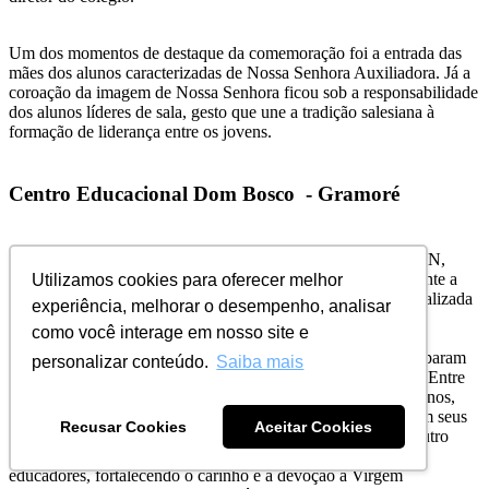
Um dos momentos de destaque da comemoração foi a entrada das
mães dos alunos caracterizadas de Nossa Senhora Auxiliadora. Já a
coroação da imagem de Nossa Senhora ficou sob a responsabilidade
dos alunos líderes de sala, gesto que une a tradição salesiana à
formação de liderança entre os jovens.
Centro Educacional Dom Bosco - Gramoré
O
Centro Educacional Dom Bosco
de Gramoré, em Natal, RN,
viveu um dia marcado pela fé, emoção e espiritualidade durante a
Utilizamos cookies para oferecer melhor
missa mensal em memória de Nossa Senhora Auxiliadora, realizada
experiência, melhorar o desempenho, analisar
no dia 25 de maio.
como você interage em nosso site e
Educandos, educadores, colaboradores e comunidade participaram
personalizar conteúdo.
Saiba mais
de momentos profundamente marcantes de devoção e união. Entre
eles, a tradicional queima das cartinhas escritas pelos oratorianos,
gesto simbólico no qual as crianças e adolescentes entregaram seus
Recusar Cookies
Aceitar Cookies
pedidos, sonhos e agradecimentos à intercessão de Maria. Outro
momento emocionante foi a entrega das rosas realizada pelos
educadores, fortalecendo o carinho e a devoção à Virgem