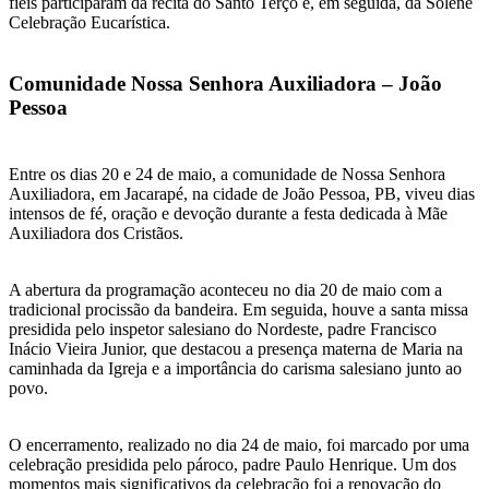
fiéis participaram da récita do Santo Terço e, em seguida, da Solene
Celebração Eucarística.
Comunidade Nossa Senhora Auxiliadora – João
Pessoa
Entre os dias 20 e 24 de maio, a comunidade de Nossa Senhora
Auxiliadora, em Jacarapé, na cidade de João Pessoa, PB, viveu dias
intensos de fé, oração e devoção durante a festa dedicada à Mãe
Auxiliadora dos Cristãos.
A abertura da programação aconteceu no dia 20 de maio com a
tradicional procissão da bandeira. Em seguida, houve a santa missa
presidida pelo inspetor salesiano do Nordeste, padre Francisco
Inácio Vieira Junior, que destacou a presença materna de Maria na
caminhada da Igreja e a importância do carisma salesiano junto ao
povo.
O encerramento, realizado no dia 24 de maio, foi marcado por uma
celebração presidida pelo pároco, padre Paulo Henrique. Um dos
momentos mais significativos da celebração foi a renovação do