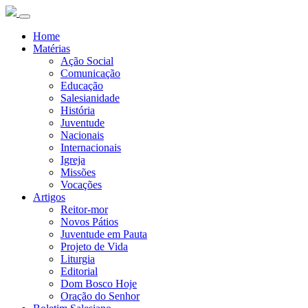
Home
Matérias
Ação Social
Comunicação
Educação
Salesianidade
História
Juventude
Nacionais
Internacionais
Igreja
Missões
Vocações
Artigos
Reitor-mor
Novos Pátios
Juventude em Pauta
Projeto de Vida
Liturgia
Editorial
Dom Bosco Hoje
Oração do Senhor