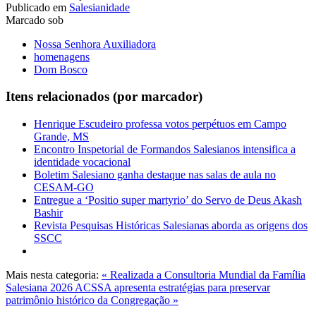
Publicado em
Salesianidade
Marcado sob
Nossa Senhora Auxiliadora
homenagens
Dom Bosco
Itens relacionados (por marcador)
Henrique Escudeiro professa votos perpétuos em Campo
Grande, MS
Encontro Inspetorial de Formandos Salesianos intensifica a
identidade vocacional
Boletim Salesiano ganha destaque nas salas de aula no
CESAM-GO
Entregue a ‘Positio super martyrio’ do Servo de Deus Akash
Bashir
Revista Pesquisas Históricas Salesianas aborda as origens dos
SSCC
Mais nesta categoria:
« Realizada a Consultoria Mundial da Família
Salesiana 2026
ACSSA apresenta estratégias para preservar
patrimônio histórico da Congregação »