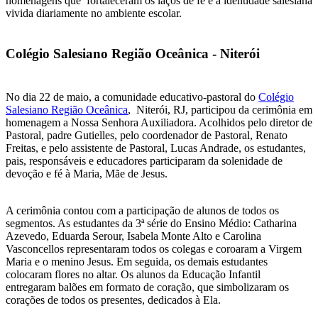
homenagens que fortaleceram os laços de fé e a identidade salesiana
vivida diariamente no ambiente escolar.
Colégio Salesiano Região Oceânica - Niterói
‍No dia 22 de maio, a comunidade educativo-pastoral do
Colégio
Salesiano Região Oceânica
, Niterói, RJ, participou da cerimônia em
homenagem a Nossa Senhora Auxiliadora. Acolhidos pelo diretor de
Pastoral, padre Gutielles, pelo coordenador de Pastoral, Renato
Freitas, e pelo assistente de Pastoral, Lucas Andrade, os estudantes,
pais, responsáveis e educadores participaram da solenidade de
devoção e fé à Maria, Mãe de Jesus.
A cerimônia contou com a participação de alunos de todos os
segmentos. As estudantes da 3ª série do Ensino Médio: Catharina
Azevedo, Eduarda Serour, Isabela Monte Alto e Carolina
Vasconcellos representaram todos os colegas e coroaram a Virgem
Maria e o menino Jesus. Em seguida, os demais estudantes
colocaram flores no altar. Os alunos da Educação Infantil
entregaram balões em formato de coração, que simbolizaram os
corações de todos os presentes, dedicados à Ela.