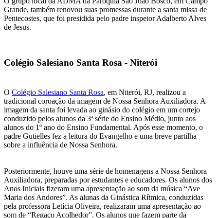
O grupo local da ADMA da Paróquia São João Bosco, em Campo
Grande, também renovou suas promessas durante a santa missa de
Pentecostes, que foi presidida pelo padre inspetor Adalberto Alves
de Jesus.
Colégio Salesiano Santa Rosa - Niterói
O
Colégio Salesiano Santa Rosa
, em Niterói, RJ, realizou a
tradicional coroação da imagem de Nossa Senhora Auxiliadora. A
imagem da santa foi levada ao ginásio do colégio em um cortejo
conduzido pelos alunos da 3ª série do Ensino Médio, junto aos
alunos do 1º ano do Ensino Fundamental. Após esse momento, o
padre Gutielles fez a leitura do Evangelho e uma breve partilha
sobre a influência de Nossa Senhora.
Posteriormente, houve uma série de homenagens a Nossa Senhora
Auxiliadora, preparadas por estudantes e educadores. Os alunos dos
Anos Iniciais fizeram uma apresentação ao som da música “Ave
Maria dos Andores”. As alunas da Ginástica Rítmica, conduzidas
pela professora Letícia Oliveira, realizaram uma apresentação ao
som de “Regaço Acolhedor”. Os alunos que fazem parte da