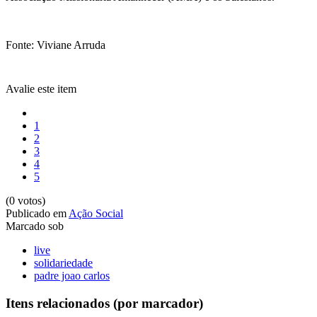
Fonte: Viviane Arruda
Avalie este item
1
2
3
4
5
(0 votos)
Publicado em
Ação Social
Marcado sob
live
solidariedade
padre joao carlos
Itens relacionados (por marcador)