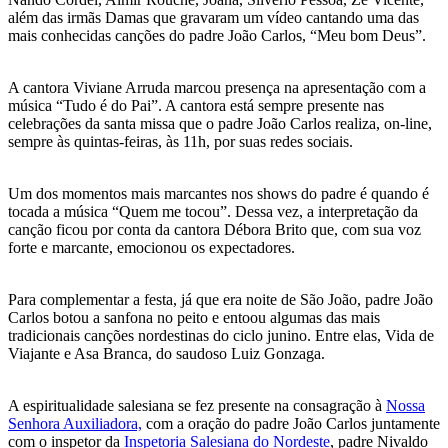
além das irmãs Damas que gravaram um vídeo cantando uma das
mais conhecidas canções do padre João Carlos, “Meu bom Deus”.
A cantora Viviane Arruda marcou presença na apresentação com a
música “Tudo é do Pai”. A cantora está sempre presente nas
celebrações da santa missa que o padre João Carlos realiza, on-line,
sempre às quintas-feiras, às 11h, por suas redes sociais.
Um dos momentos mais marcantes nos shows do padre é quando é
tocada a música “Quem me tocou”. Dessa vez, a interpretação da
canção ficou por conta da cantora Débora Brito que, com sua voz
forte e marcante, emocionou os expectadores.
Para complementar a festa, já que era noite de São João, padre João
Carlos botou a sanfona no peito e entoou algumas das mais
tradicionais canções nordestinas do ciclo junino. Entre elas, Vida de
Viajante e Asa Branca, do saudoso Luiz Gonzaga.
A espiritualidade salesiana se fez presente na consagração à
Nossa
Senhora Auxiliadora,
com a oração do padre João Carlos juntamente
com o inspetor da
Inspetoria Salesiana do Nordeste
, padre Nivaldo