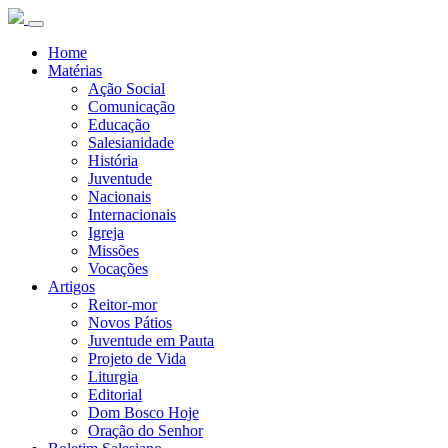
Home
Matérias
Ação Social
Comunicação
Educação
Salesianidade
História
Juventude
Nacionais
Internacionais
Igreja
Missões
Vocações
Artigos
Reitor-mor
Novos Pátios
Juventude em Pauta
Projeto de Vida
Liturgia
Editorial
Dom Bosco Hoje
Oração do Senhor