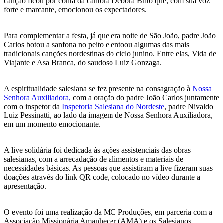
canção ficou por conta da cantora Débora Brito que, com sua voz
forte e marcante, emocionou os expectadores.
Para complementar a festa, já que era noite de São João, padre João
Carlos botou a sanfona no peito e entoou algumas das mais
tradicionais canções nordestinas do ciclo junino. Entre elas, Vida de
Viajante e Asa Branca, do saudoso Luiz Gonzaga.
A espiritualidade salesiana se fez presente na consagração à
Nossa
Senhora Auxiliadora,
com a oração do padre João Carlos juntamente
com o inspetor da
Inspetoria Salesiana do Nordeste
, padre Nivaldo
Luiz Pessinatti, ao lado da imagem de Nossa Senhora Auxiliadora,
em um momento emocionante.
A live solidária foi dedicada às ações assistenciais das obras
salesianas, com a arrecadação de alimentos e materiais de
necessidades básicas. As pessoas que assistiram a live fizeram suas
doações através do link QR code, colocado no vídeo durante a
apresentação.
O evento foi uma realização da MC Produções, em parceria com a
Associação Missionária Amanhecer (AMA) e os Salesianos.