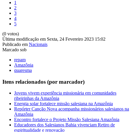
1
2
3
4
5
(0 votos)
Última modificação em Sexta, 24 Fevereiro 2023 15:02
Publicado em
Nacionais
Marcado sob
repam
Amazônia
quaresma
Itens relacionados (por marcador)
Jovens vivem experiência missionária em comunidades
ribeirinhas da Amazônia
Energia solar fortalece missão salesiana na Amazônia
Repórter Canção Nova acompanha missionários salesianos na
Amazônia
Encontro fortalece o Projeto Missão Salesiana Amazônia
Educadores dos Salesianos Bahia vivenciam Retiro de
espiritualidade e renovação