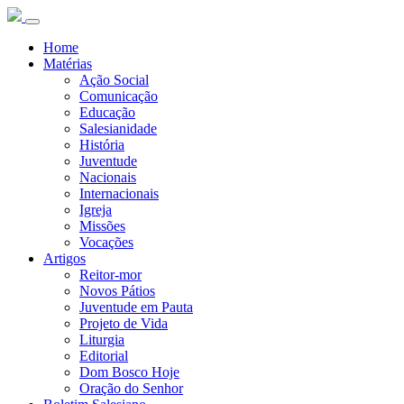
Home
Matérias
Ação Social
Comunicação
Educação
Salesianidade
História
Juventude
Nacionais
Internacionais
Igreja
Missões
Vocações
Artigos
Reitor-mor
Novos Pátios
Juventude em Pauta
Projeto de Vida
Liturgia
Editorial
Dom Bosco Hoje
Oração do Senhor