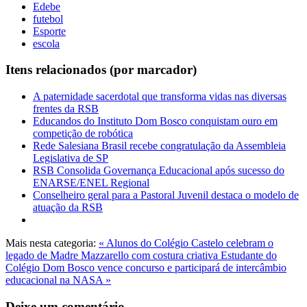
Edebe
futebol
Esporte
escola
Itens relacionados (por marcador)
A paternidade sacerdotal que transforma vidas nas diversas
frentes da RSB
Educandos do Instituto Dom Bosco conquistam ouro em
competição de robótica
Rede Salesiana Brasil recebe congratulação da Assembleia
Legislativa de SP
RSB Consolida Governança Educacional após sucesso do
ENARSE/ENEL Regional
Conselheiro geral para a Pastoral Juvenil destaca o modelo de
atuação da RSB
Mais nesta categoria:
« Alunos do Colégio Castelo celebram o
legado de Madre Mazzarello com costura criativa
Estudante do
Colégio Dom Bosco vence concurso e participará de intercâmbio
educacional na NASA »
Deixe um comentário