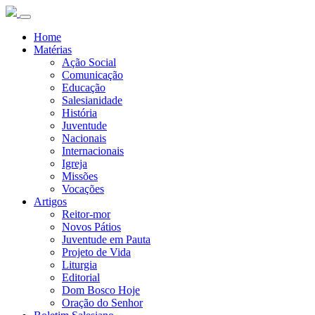
Home
Matérias
Ação Social
Comunicação
Educação
Salesianidade
História
Juventude
Nacionais
Internacionais
Igreja
Missões
Vocações
Artigos
Reitor-mor
Novos Pátios
Juventude em Pauta
Projeto de Vida
Liturgia
Editorial
Dom Bosco Hoje
Oração do Senhor