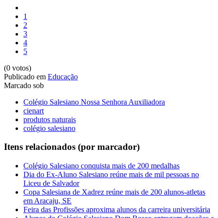
1
2
3
4
5
(0 votos)
Publicado em
Educação
Marcado sob
Colégio Salesiano Nossa Senhora Auxiliadora
cienart
produtos naturais
colégio salesiano
Itens relacionados (por marcador)
Colégio Salesiano conquista mais de 200 medalhas
Dia do Ex-Aluno Salesiano reúne mais de mil pessoas no
Liceu de Salvador
Copa Salesiana de Xadrez reúne mais de 200 alunos-atletas
em Aracaju, SE
Feira das Profissões aproxima alunos da carreira universitária