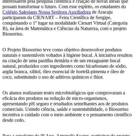
interessarem pela pesquisa científica e criação de novas ideias que
possam transformar o futuro. Com esse espírito, os estudantes do
Colégio Salesiano Nossa Senhora Auxiliadora
de Aracaju
participaram da CIENART – Feira Científica de Sergipe,
conquistando o 1º lugar na modalidade Cienart Virtual (Categoria
B), na área de Matemática e Ciências da Natureza, com o projeto
Biosorriso.
O Projeto Biosorriso teve como objetivo desenvolver produtos
naturais e sustentáveis voltados à higiene bucal. A iniciativa resultou
na criação de uma pastilha dentária e de um enxaguante bucal
natural, produzidos com ingredientes como bicarbonato de sódio,
argila branca, xilitol, óleo essencial de hortelã-pimenta e óleo de
coco, substituindo o uso de aditivos químicos e flúor.
Os alunos realizaram testes microbiológicos que comprovaram a
eficácia dos produtos na redução de micro-organismos,
apresentando pH seguro e resultados semelhantes aos de produtos
comerciais. Unindo ciência, saúde e sustentabilidade, o Biosorriso
incentiva o cuidado com o meio ambiente e o pensamento científico
desde cedo.
Para a estudante do 9º Ano, Antonella Soares, participar do projeto