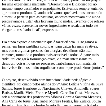
foi uma experiência marcante. “Desenvolver o Biosorriso foi ao
mesmo tempo desafiador e empolgante. Estávamos sempre tentando
aprimorar o produto. Quando achávamos que havíamos encontrado
a fórmula perfeita para as pastilhas, os testes mostravam que ainda
precisávamos ajustar, elas ficavam muito moles. Tivemos que refazer
várias vezes, acrescentar novos ingredientes e recalcular tudo até
chegar ao resultado ideal”, expressou.
Ela ainda explica o fascinante que é fazer ciência. “Chegamos a
pensar em fazer pastilhas coloridas, para deixá-las mais atrativas,
mas como algumas pessoas têm alergias, decidimos não usar
corantes, tornando o produto mais acessível a todos. A parte mais
difícil foi chegar à formulação exata, e a mais interessante foi
descobrir coisas novas no processo. Trabalhamos com materiais
incríveis e ficamos muito orgulhosos com o que produzimos juntos.”
O projeto, desenvolvido com intencionalidade pedagógica e
científica, foi criado pelos alunos do 9º Ano: Letícia Vitória da Silva
Santos, Jorge Henrique do Nascimento Chaves, Antonella Soares
Batista, Marília Vieira Freire e Myrella Carvalho Costa Menezes,
sob a orientação das professoras Mônica Correia Santana Meneses,
Ana Carla de Jesus, Ana Isabel Moreira Freitas, Íris Zuleica Souza
Ferreira Lima, Kamila Freire Araújo Santana e Jaqueline Rabelo