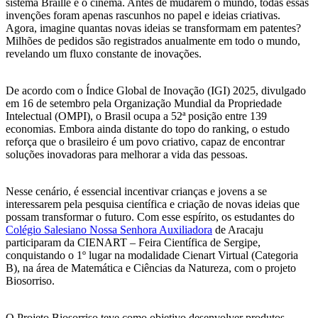
sistema Braille e o cinema. Antes de mudarem o mundo, todas essas
invenções foram apenas rascunhos no papel e ideias criativas.
Agora, imagine quantas novas ideias se transformam em patentes?
Milhões de pedidos são registrados anualmente em todo o mundo,
revelando um fluxo constante de inovações.
De acordo com o Índice Global de Inovação (IGI) 2025, divulgado
em 16 de setembro pela Organização Mundial da Propriedade
Intelectual (OMPI), o Brasil ocupa a 52ª posição entre 139
economias. Embora ainda distante do topo do ranking, o estudo
reforça que o brasileiro é um povo criativo, capaz de encontrar
soluções inovadoras para melhorar a vida das pessoas.
Nesse cenário, é essencial incentivar crianças e jovens a se
interessarem pela pesquisa científica e criação de novas ideias que
possam transformar o futuro. Com esse espírito, os estudantes do
Colégio Salesiano Nossa Senhora Auxiliadora
de Aracaju
participaram da CIENART – Feira Científica de Sergipe,
conquistando o 1º lugar na modalidade Cienart Virtual (Categoria
B), na área de Matemática e Ciências da Natureza, com o projeto
Biosorriso.
O Projeto Biosorriso teve como objetivo desenvolver produtos