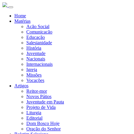
Home
Matérias
Ação Social
Comunicação
Educação
Salesianidade
História
Juventude
Nacionais
Internacionais
Igreja
Missões
Vocações
Artigos
Reitor-mor
Novos Pátios
Juventude em Pauta
Projeto de Vida
Liturgia
Editorial
Dom Bosco Hoje
Oração do Senhor