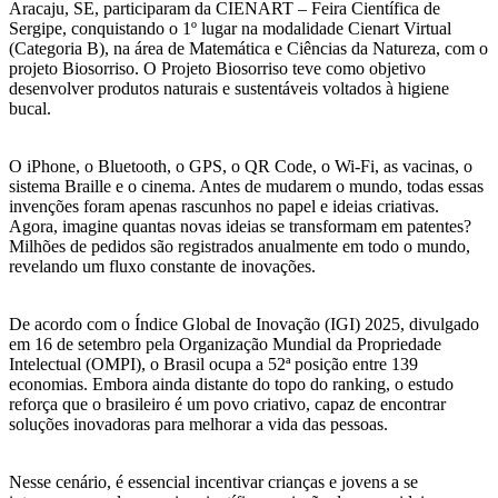
Aracaju, SE, participaram da CIENART – Feira Científica de
Sergipe, conquistando o 1º lugar na modalidade Cienart Virtual
(Categoria B), na área de Matemática e Ciências da Natureza, com o
projeto Biosorriso. O Projeto Biosorriso teve como objetivo
desenvolver produtos naturais e sustentáveis voltados à higiene
bucal.
O iPhone, o Bluetooth, o GPS, o QR Code, o Wi-Fi, as vacinas, o
sistema Braille e o cinema. Antes de mudarem o mundo, todas essas
invenções foram apenas rascunhos no papel e ideias criativas.
Agora, imagine quantas novas ideias se transformam em patentes?
Milhões de pedidos são registrados anualmente em todo o mundo,
revelando um fluxo constante de inovações.
De acordo com o Índice Global de Inovação (IGI) 2025, divulgado
em 16 de setembro pela Organização Mundial da Propriedade
Intelectual (OMPI), o Brasil ocupa a 52ª posição entre 139
economias. Embora ainda distante do topo do ranking, o estudo
reforça que o brasileiro é um povo criativo, capaz de encontrar
soluções inovadoras para melhorar a vida das pessoas.
Nesse cenário, é essencial incentivar crianças e jovens a se