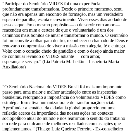
“Participar do Seminário VIDES foi uma experiência
profundamente transformadora. Desde o primeiro momento, senti
que não era apenas um encontro de formação, mas um verdadeiro
espaço de partilha, escuta e crescimento. Viver esses dias ao lado de
pessoas que têm o mesmo propósito — o de servir com amor —
reacendeu em mim a certeza de que o voluntariado é um dos
caminhos mais bonitos de amar e transformar o mundo. O seminário
foi um convite a olhar para dentro, reconhecer o chamado de Deus e
renovar o compromisso de viver a missão com alegria, fé e entrega.
Volto com o coração cheio de gratidão e com o desejo ainda maior
de continuar levando o VIDES adiante — com amor,
esperança e serviço.” (Lia Patrícia M. Leitão – Inspetoria Maria
Auxiliadora)
“O Seminário Nacional do VIDES Brasil foi mais um importante
passo para uma maior e melhor articulação entre as inspetorias
brasileiras, reforçando a importância do voluntariado VIDES como
estratégia formativa humanizadora e de transformação social.
Aprofundar a temática da cidadania global proporcionou uma
reflexão acerca da importância das nossas ações no contexto
sociopolítico atual do mundo e nos reafirmou o sentido do trabalho
em rede para o alcance de melhores resultados com as ações que
implementamos.” (Thiago Luiz Queiroz Ferreira - Ex-conselheiro