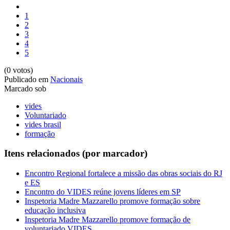
1
2
3
4
5
(0 votos)
Publicado em
Nacionais
Marcado sob
vides
Voluntariado
vides brasil
formação
Itens relacionados (por marcador)
Encontro Regional fortalece a missão das obras sociais do RJ
e ES
Encontro do VIDES reúne jovens líderes em SP
Inspetoria Madre Mazzarello promove formação sobre
educação inclusiva
Inspetoria Madre Mazzarello promove formação de
voluntariado VIDES