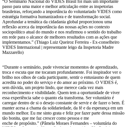
“O Seminário Nacional do VIDES Brasil foi mais um importante
passo para uma maior e melhor articulação entre as inspetorias
brasileiras, reforçando a importância do voluntariado VIDES como
estratégia formativa humanizadora e de transformação social.
Aprofundar a temática da cidadania global proporcionou uma
reflexão acerca da importância das nossas ações no contexto
sociopolítico atual do mundo e nos reafirmou o sentido do trabalho
em rede para o alcance de melhores resultados com as ações que
implementamos.” (Thiago Luiz Queiroz Ferreira - Ex-conselheiro
VIDES Internazional | representante leigo da Inspetoria Madre
Mazzarello)
“Durante o seminário, pude vivenciar momentos de aprendizado,
troca e escuta que me tocaram profundamente. Foi inspirador ver o
brilho nos olhos de cada participante, sentir o entusiasmo de quem
acredita no poder do serviço e do amor ao próximo. O VIDES é,
sem dúvida, um projeto lindo, que merece cada vez mais
reconhecimento e visibilidade. Quem tem a oportunidade de viver
essa experiência sabe o quanto ela transforma. Ser voluntário é
carregar dentro de si o desejo constante de servir e de fazer o bem. É
manter acesa a chama da solidariedade, da fé e da esperança em um
mundo melhor. Eu me sinto grata e feliz por fazer parte dessa missão
tão bonita, que me faz crescer como pessoa e me
enche de propósito.” (Pâmela Moraes Fernandes – voluntária do