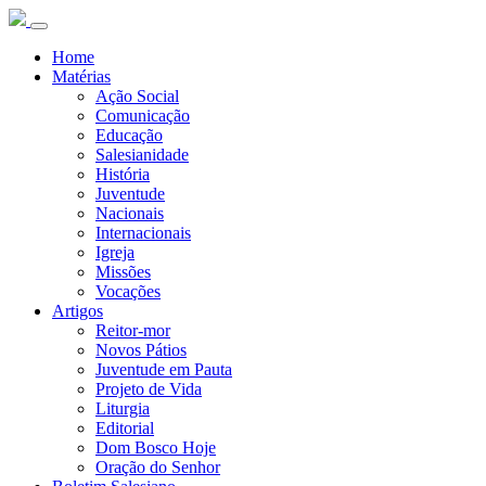
Home
Matérias
Ação Social
Comunicação
Educação
Salesianidade
História
Juventude
Nacionais
Internacionais
Igreja
Missões
Vocações
Artigos
Reitor-mor
Novos Pátios
Juventude em Pauta
Projeto de Vida
Liturgia
Editorial
Dom Bosco Hoje
Oração do Senhor