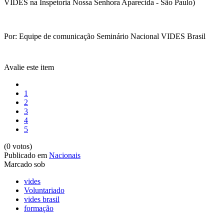
VIDES na Inspetoria Nossa Senhora Aparecida - São Paulo)
Por: Equipe de comunicação Seminário Nacional VIDES Brasil
Avalie este item
1
2
3
4
5
(0 votos)
Publicado em
Nacionais
Marcado sob
vides
Voluntariado
vides brasil
formação