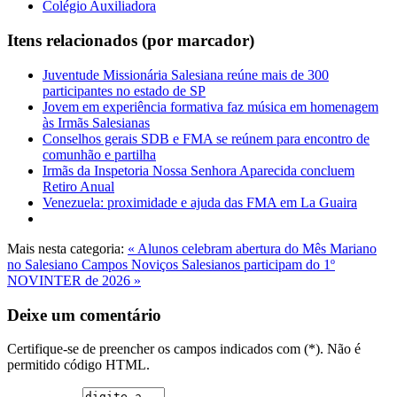
Colégio Auxiliadora
Itens relacionados (por marcador)
Juventude Missionária Salesiana reúne mais de 300
participantes no estado de SP
Jovem em experiência formativa faz música em homenagem
às Irmãs Salesianas
Conselhos gerais SDB e FMA se reúnem para encontro de
comunhão e partilha
Irmãs da Inspetoria Nossa Senhora Aparecida concluem
Retiro Anual
Venezuela: proximidade e ajuda das FMA em La Guaira
Mais nesta categoria:
« Alunos celebram abertura do Mês Mariano
no Salesiano Campos
Noviços Salesianos participam do 1º
NOVINTER de 2026 »
Deixe um comentário
Certifique-se de preencher os campos indicados com (*). Não é
permitido código HTML.