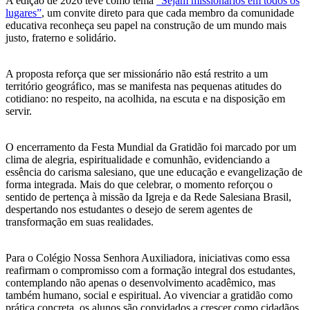
A edição de 2026 teve como tema
“Sejam missionários em todos os
lugares”
, um convite direto para que cada membro da comunidade
educativa reconheça seu papel na construção de um mundo mais
justo, fraterno e solidário.
A proposta reforça que ser missionário não está restrito a um
território geográfico, mas se manifesta nas pequenas atitudes do
cotidiano: no respeito, na acolhida, na escuta e na disposição em
servir.
O encerramento da Festa Mundial da Gratidão foi marcado por um
clima de alegria, espiritualidade e comunhão, evidenciando a
essência do carisma salesiano, que une educação e evangelização de
forma integrada. Mais do que celebrar, o momento reforçou o
sentido de pertença à missão da Igreja e da Rede Salesiana Brasil,
despertando nos estudantes o desejo de serem agentes de
transformação em suas realidades.
Para o Colégio Nossa Senhora Auxiliadora, iniciativas como essa
reafirmam o compromisso com a formação integral dos estudantes,
contemplando não apenas o desenvolvimento acadêmico, mas
também humano, social e espiritual. Ao vivenciar a gratidão como
prática concreta, os alunos são convidados a crescer como cidadãos