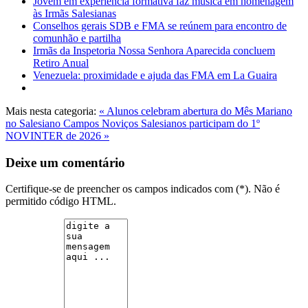
Jovem em experiência formativa faz música em homenagem
às Irmãs Salesianas
Conselhos gerais SDB e FMA se reúnem para encontro de
comunhão e partilha
Irmãs da Inspetoria Nossa Senhora Aparecida concluem
Retiro Anual
Venezuela: proximidade e ajuda das FMA em La Guaira
Mais nesta categoria:
« Alunos celebram abertura do Mês Mariano
no Salesiano Campos
Noviços Salesianos participam do 1º
NOVINTER de 2026 »
Deixe um comentário
Certifique-se de preencher os campos indicados com (*). Não é
permitido código HTML.