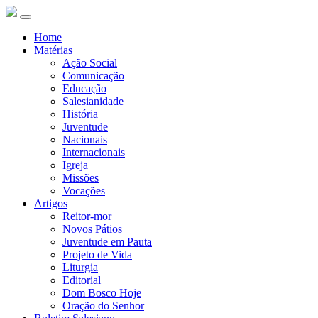
Home
Matérias
Ação Social
Comunicação
Educação
Salesianidade
História
Juventude
Nacionais
Internacionais
Igreja
Missões
Vocações
Artigos
Reitor-mor
Novos Pátios
Juventude em Pauta
Projeto de Vida
Liturgia
Editorial
Dom Bosco Hoje
Oração do Senhor