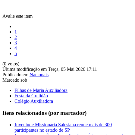
Avalie este item
1
2
3
4
5
(0 votos)
Última modificação em Terça, 05 Mai 2026 17:11
Publicado em
Nacionais
Marcado sob
Filhas de Maria Auxiliadora
Festa da Gratidão
Colégio Auxiliadora
Itens relacionados (por marcador)
Juventude Missionária Salesiana reúne mais de 300
participantes no estado de SP