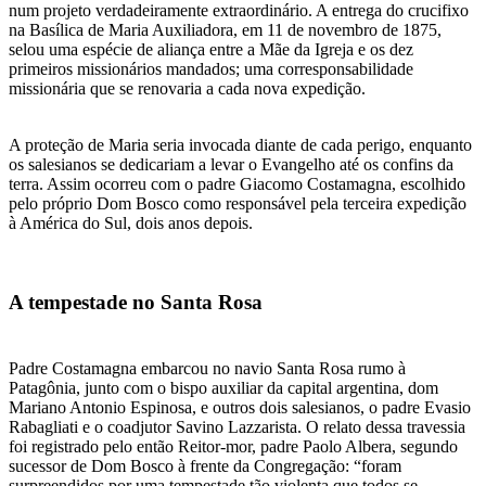
num projeto verdadeiramente extraordinário. A entrega do crucifixo
na Basílica de Maria Auxiliadora, em 11 de novembro de 1875,
selou uma espécie de aliança entre a Mãe da Igreja e os dez
primeiros missionários mandados; uma corresponsabilidade
missionária que se renovaria a cada nova expedição.
A proteção de Maria seria invocada diante de cada perigo, enquanto
os salesianos se dedicariam a levar o Evangelho até os confins da
terra. Assim ocorreu com o padre Giacomo Costamagna, escolhido
pelo próprio Dom Bosco como responsável pela terceira expedição
à América do Sul, dois anos depois.
A tempestade no Santa Rosa
Padre Costamagna embarcou no navio Santa Rosa rumo à
Patagônia, junto com o bispo auxiliar da capital argentina, dom
Mariano Antonio Espinosa, e outros dois salesianos, o padre Evasio
Rabagliati e o coadjutor Savino Lazzarista. O relato dessa travessia
foi registrado pelo então Reitor-mor, padre Paolo Albera, segundo
sucessor de Dom Bosco à frente da Congregação: “foram
surpreendidos por uma tempestade tão violenta que todos se