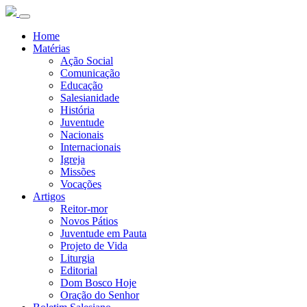
Home
Matérias
Ação Social
Comunicação
Educação
Salesianidade
História
Juventude
Nacionais
Internacionais
Igreja
Missões
Vocações
Artigos
Reitor-mor
Novos Pátios
Juventude em Pauta
Projeto de Vida
Liturgia
Editorial
Dom Bosco Hoje
Oração do Senhor