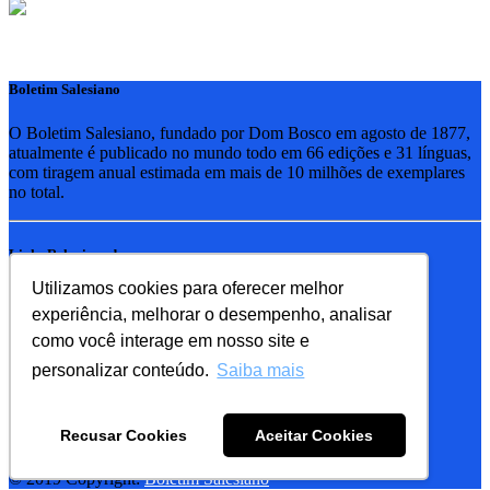
Boletim Salesiano
O Boletim Salesiano, fundado por Dom Bosco em agosto de 1877,
atualmente é publicado no mundo todo em 66 edições e 31 línguas,
com tiragem anual estimada em mais de 10 milhões de exemplares
no total.
Links Relacionados
Utilizamos cookies para oferecer melhor
RSB - Rede Salesiana Brasil
experiência, melhorar o desempenho, analisar
EDEBE - Editora
UPV - União pela Vida
como você interage em nosso site e
personalizar conteúdo.
Saiba mais
Familia Salesiana
SDB - Salesianos de Dom Bosco
Recusar Cookies
Aceitar Cookies
FMA - Filhas de Maria Auxiliadora
© 2019 Copyright:
Boletim Salesiano