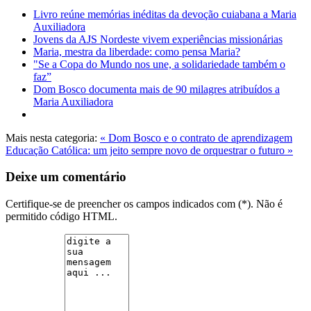
Livro reúne memórias inéditas da devoção cuiabana a Maria
Auxiliadora
Jovens da AJS Nordeste vivem experiências missionárias
Maria, mestra da liberdade: como pensa Maria?
"Se a Copa do Mundo nos une, a solidariedade também o
faz”
Dom Bosco documenta mais de 90 milagres atribuídos a
Maria Auxiliadora
Mais nesta categoria:
« Dom Bosco e o contrato de aprendizagem
Educação Católica: um jeito sempre novo de orquestrar o futuro »
Deixe um comentário
Certifique-se de preencher os campos indicados com (*). Não é
permitido código HTML.