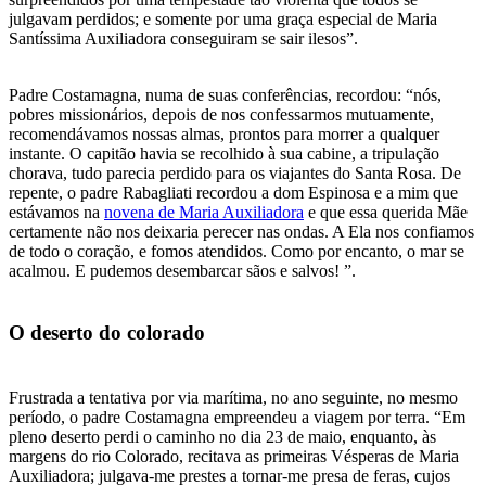
julgavam perdidos; e somente por uma graça especial de Maria
Santíssima Auxiliadora conseguiram se sair ilesos”.
Padre Costamagna, numa de suas conferências, recordou: “nós,
pobres missionários, depois de nos confessarmos mutuamente,
recomendávamos nossas almas, prontos para morrer a qualquer
instante. O capitão havia se recolhido à sua cabine, a tripulação
chorava, tudo parecia perdido para os viajantes do Santa Rosa. De
repente, o padre Rabagliati recordou a dom Espinosa e a mim que
estávamos na
novena de Maria Auxiliadora
e que essa querida Mãe
certamente não nos deixaria perecer nas ondas. A Ela nos confiamos
de todo o coração, e fomos atendidos. Como por encanto, o mar se
acalmou. E pudemos desembarcar sãos e salvos! ”.
O deserto do colorado
Frustrada a tentativa por via marítima, no ano seguinte, no mesmo
período, o padre Costamagna empreendeu a viagem por terra. “Em
pleno deserto perdi o caminho no dia 23 de maio, enquanto, às
margens do rio Colorado, recitava as primeiras Vésperas de Maria
Auxiliadora; julgava-me prestes a tornar-me presa de feras, cujos