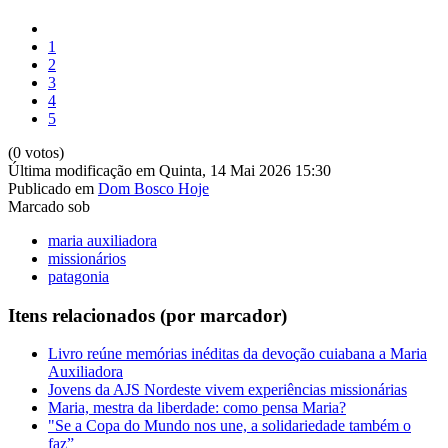
1
2
3
4
5
(0 votos)
Última modificação em Quinta, 14 Mai 2026 15:30
Publicado em
Dom Bosco Hoje
Marcado sob
maria auxiliadora
missionários
patagonia
Itens relacionados (por marcador)
Livro reúne memórias inéditas da devoção cuiabana a Maria
Auxiliadora
Jovens da AJS Nordeste vivem experiências missionárias
Maria, mestra da liberdade: como pensa Maria?
"Se a Copa do Mundo nos une, a solidariedade também o
faz”