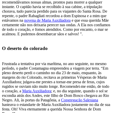
recomendávamos nossas almas, prontos para morrer a qualquer
instante. O capitão havia se recolhido à sua cabine, a tripulação
chorava, tudo parecia perdido para os viajantes do Santa Rosa. De
repente, o padre Rabagliati recordou a dom Espinosa e a mim que
estávamos na
novena de Maria Auxiliadora
e que essa querida Mãe
certamente não nos deixaria perecer nas ondas. A Ela nos confiamos
de todo o coração, e fomos atendidos. Como por encanto, o mar se
acalmou. E pudemos desembarcar sãos e salvos! ”.
O deserto do colorado
Frustrada a tentativa por via marítima, no ano seguinte, no mesmo
período, o padre Costamagna empreendeu a viagem por terra. “Em
pleno deserto perdi o caminho no dia 23 de maio, enquanto, às
margens do rio Colorado, recitava as primeiras Vésperas de Maria
Auxiliadora; julgava-me prestes a tornar-me presa de feras, cujos
rugidos se ouviam não muito longe. Recomendei-me então, de todo
o coração, a
Maria Auxiliadora
; e, no dia seguinte, quando o sol se
escondia atrás dos Andes, este filho de Dom Bosco chegava ao Rio
Negro. Ali, às portas da Patagônia, a
Congregação Salesiana
hasteava o estandarte de Maria Auxiliadora justamente no dia de sua
festa. Oh! Viva eternamente a querida Nossa Senhora de Dom