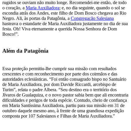
rugidos se ouviam não muito longe. Recomendei-me então, de todo
o coração, a
Maria Auxiliadora
; e, no dia seguinte, quando o sol se
escondia atrás dos Andes, este filho de Dom Bosco chegava ao Rio
Negro. Ali, às portas da Patagônia, a
Congregação Salesiana
hasteava o estandarte de Maria Auxiliadora justamente no dia de sua
festa. Oh! Viva eternamente a querida Nossa Senhora de Dom
Bosco!”.
Além da Patagônia
Essa proteção permitiu-lhe cumprir sua missão com resultados
crescentes e com reconhecimento por parte dos coirmãos e das
autoridades eclesiásticas. “Foi então consagrado bispo no Santuário
de Maria Auxiliadora, por dom Davide Riccardi, arcebispo de
Turim”, relata o padre Albera. “Seu destino era o território dos
Jívaros de Gualaquiza, e o novo pastor sabia bem que ali encontraria
dificuldades e perigos de toda espécie. Contudo, cheio de confiança
em Maria Santíssima Auxiliadora, partiu para sua missão em 31 de
outubro daquele mesmo ano, à frente de uma grandiosa expedição
composta por 107 Salesianos e Filhas de Maria Auxiliadora.”