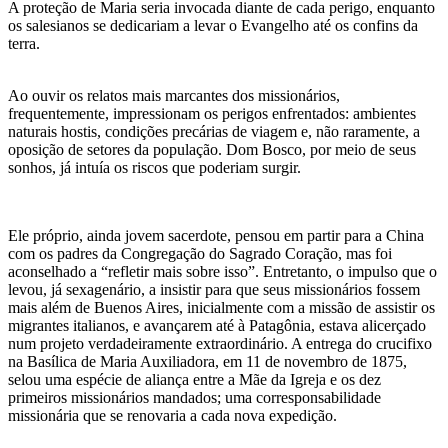
A proteção de Maria seria invocada diante de cada perigo, enquanto
os salesianos se dedicariam a levar o Evangelho até os confins da
terra.
Ao ouvir os relatos mais marcantes dos missionários,
frequentemente, impressionam os perigos enfrentados: ambientes
naturais hostis, condições precárias de viagem e, não raramente, a
oposição de setores da população. Dom Bosco, por meio de seus
sonhos, já intuía os riscos que poderiam surgir.
Ele próprio, ainda jovem sacerdote, pensou em partir para a China
com os padres da Congregação do Sagrado Coração, mas foi
aconselhado a “refletir mais sobre isso”. Entretanto, o impulso que o
levou, já sexagenário, a insistir para que seus missionários fossem
mais além de Buenos Aires, inicialmente com a missão de assistir os
migrantes italianos, e avançarem até à Patagônia, estava alicerçado
num projeto verdadeiramente extraordinário. A entrega do crucifixo
na Basílica de Maria Auxiliadora, em 11 de novembro de 1875,
selou uma espécie de aliança entre a Mãe da Igreja e os dez
primeiros missionários mandados; uma corresponsabilidade
missionária que se renovaria a cada nova expedição.