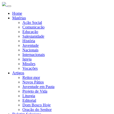
Home
Matérias
Ação Social
Comunicação
Educação
Salesianidade
História
Juventude
Nacionais
Internacionais
Igreja
Missões
Vocações
Artigos
Reitor-mor
Novos Pátios
Juventude em Pauta
Projeto de Vida
Liturgia
Editorial
Dom Bosco Hoje
Oração do Senhor