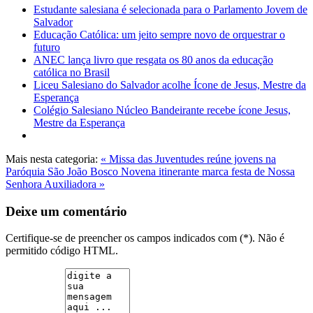
Estudante salesiana é selecionada para o Parlamento Jovem de
Salvador
Educação Católica: um jeito sempre novo de orquestrar o
futuro
ANEC lança livro que resgata os 80 anos da educação
católica no Brasil
Liceu Salesiano do Salvador acolhe Ícone de Jesus, Mestre da
Esperança
Colégio Salesiano Núcleo Bandeirante recebe ícone Jesus,
Mestre da Esperança
Mais nesta categoria:
« Missa das Juventudes reúne jovens na
Paróquia São João Bosco
Novena itinerante marca festa de Nossa
Senhora Auxiliadora »
Deixe um comentário
Certifique-se de preencher os campos indicados com (*). Não é
permitido código HTML.