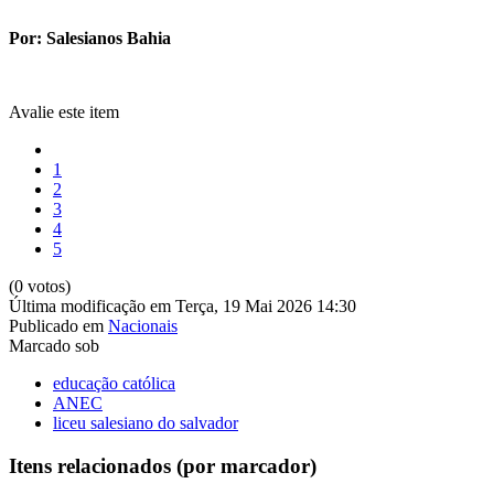
Por: Salesianos Bahia
Avalie este item
1
2
3
4
5
(0 votos)
Última modificação em Terça, 19 Mai 2026 14:30
Publicado em
Nacionais
Marcado sob
educação católica
ANEC
liceu salesiano do salvador
Itens relacionados (por marcador)