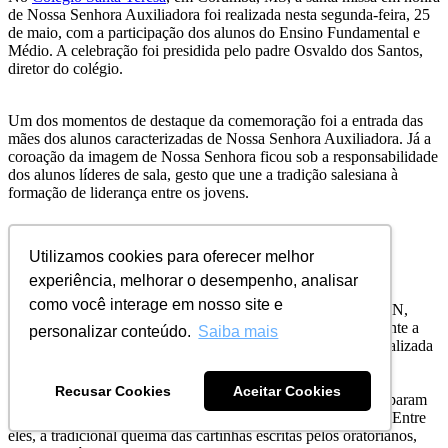
de Nossa Senhora Auxiliadora foi realizada nesta segunda-feira, 25
de maio, com a participação dos alunos do Ensino Fundamental e
Médio. A celebração foi presidida pelo padre Osvaldo dos Santos,
diretor do colégio.
Um dos momentos de destaque da comemoração foi a entrada das
mães dos alunos caracterizadas de Nossa Senhora Auxiliadora. Já a
coroação da imagem de Nossa Senhora ficou sob a responsabilidade
dos alunos líderes de sala, gesto que une a tradição salesiana à
formação de liderança entre os jovens.
Centro Educacional Dom Bosco - Gramoré
Utilizamos cookies para oferecer melhor
experiência, melhorar o desempenho, analisar
como você interage em nosso site e
O
Centro Educacional Dom Bosco
de Gramoré, em Natal, RN,
viveu um dia marcado pela fé, emoção e espiritualidade durante a
personalizar conteúdo.
Saiba mais
missa mensal em memória de Nossa Senhora Auxiliadora, realizada
no dia 25 de maio.
Recusar Cookies
Aceitar Cookies
Educandos, educadores, colaboradores e comunidade participaram
de momentos profundamente marcantes de devoção e união. Entre
eles, a tradicional queima das cartinhas escritas pelos oratorianos,