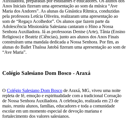
Auxiliadora, preparadas por estudantes e educadores. Os alunos dos
Anos Iniciais fizeram uma apresentação ao som da música “Ave
Maria dos Andores”. As alunas da Ginástica Rítmica, conduzidas
pela professora Letícia Oliveira, realizaram uma apresentação ao
som de “Regaço Acolhedor”. Os alunos que fazem parte da
Adolescência Missionária Salesiana cantaram o Hino a Nossa
Senhora Auxiliadora. Já as professoras Denise (Arte), Tânia (Ensino
Religioso) e Beatriz (Ciências), junto aos alunos dos Anos Finais
construíram uma mandala dedicada a Nossa Senhora. Por fim, as
alunas do Ballet Thaíssa Jatobá fizeram uma apresentação ao som de
“Ave Maria”.
Colégio Salesiano Dom Bosco - Araxá
O
Colégio Salesiano Dom Bosco
de Araxá, MG, viveu uma noite
repleta de fé, emoção e espiritualidade com a tradicional Coroação
de Nossa Senhora Auxiliadora. A celebração, realizada em 23 de
maio, reuniu alunos, famílias, educadores e toda a comunidade
escolar em um momento especial de devoção mariana e
fortalecimento dos valores salesianos.