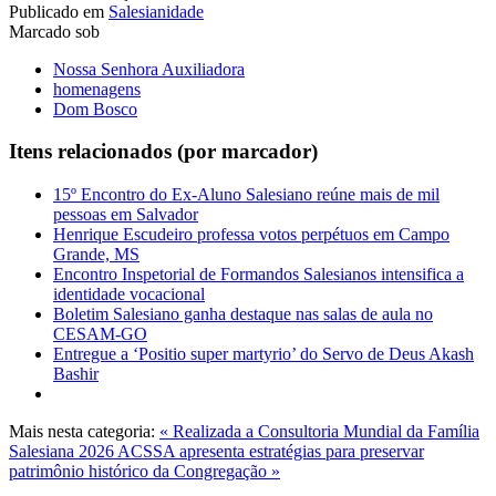
Publicado em
Salesianidade
Marcado sob
Nossa Senhora Auxiliadora
homenagens
Dom Bosco
Itens relacionados (por marcador)
15º Encontro do Ex-Aluno Salesiano reúne mais de mil
pessoas em Salvador
Henrique Escudeiro professa votos perpétuos em Campo
Grande, MS
Encontro Inspetorial de Formandos Salesianos intensifica a
identidade vocacional
Boletim Salesiano ganha destaque nas salas de aula no
CESAM-GO
Entregue a ‘Positio super martyrio’ do Servo de Deus Akash
Bashir
Mais nesta categoria:
« Realizada a Consultoria Mundial da Família
Salesiana 2026
ACSSA apresenta estratégias para preservar
patrimônio histórico da Congregação »