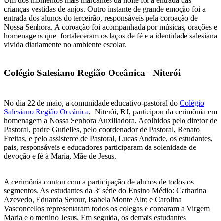
Um dos momentos mais marcantes da noite foi a entrada das
crianças vestidas de anjos. Outro instante de grande emoção foi a
entrada dos alunos do terceirão, responsáveis pela coroação de
Nossa Senhora. A coroação foi acompanhada por músicas, orações e
homenagens que fortaleceram os laços de fé e a identidade salesiana
vivida diariamente no ambiente escolar.
Colégio Salesiano Região Oceânica - Niterói
‍No dia 22 de maio, a comunidade educativo-pastoral do
Colégio
Salesiano Região Oceânica
, Niterói, RJ, participou da cerimônia em
homenagem a Nossa Senhora Auxiliadora. Acolhidos pelo diretor de
Pastoral, padre Gutielles, pelo coordenador de Pastoral, Renato
Freitas, e pelo assistente de Pastoral, Lucas Andrade, os estudantes,
pais, responsáveis e educadores participaram da solenidade de
devoção e fé à Maria, Mãe de Jesus.
A cerimônia contou com a participação de alunos de todos os
segmentos. As estudantes da 3ª série do Ensino Médio: Catharina
Azevedo, Eduarda Serour, Isabela Monte Alto e Carolina
Vasconcellos representaram todos os colegas e coroaram a Virgem
Maria e o menino Jesus. Em seguida, os demais estudantes