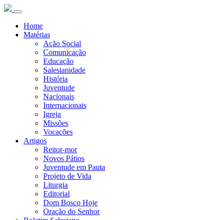
Home
Matérias
Ação Social
Comunicação
Educação
Salesianidade
História
Juventude
Nacionais
Internacionais
Igreja
Missões
Vocações
Artigos
Reitor-mor
Novos Pátios
Juventude em Pauta
Projeto de Vida
Liturgia
Editorial
Dom Bosco Hoje
Oração do Senhor