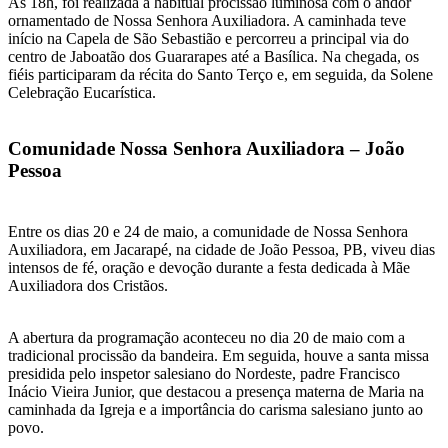
Às 18h, foi realizada a habitual procissão luminosa com o andor
ornamentado de Nossa Senhora Auxiliadora. A caminhada teve
início na Capela de São Sebastião e percorreu a principal via do
centro de Jaboatão dos Guararapes até a Basílica. Na chegada, os
fiéis participaram da récita do Santo Terço e, em seguida, da Solene
Celebração Eucarística.
Comunidade Nossa Senhora Auxiliadora – João
Pessoa
Entre os dias 20 e 24 de maio, a comunidade de Nossa Senhora
Auxiliadora, em Jacarapé, na cidade de João Pessoa, PB, viveu dias
intensos de fé, oração e devoção durante a festa dedicada à Mãe
Auxiliadora dos Cristãos.
A abertura da programação aconteceu no dia 20 de maio com a
tradicional procissão da bandeira. Em seguida, houve a santa missa
presidida pelo inspetor salesiano do Nordeste, padre Francisco
Inácio Vieira Junior, que destacou a presença materna de Maria na
caminhada da Igreja e a importância do carisma salesiano junto ao
povo.