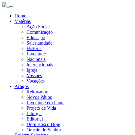
Home
Matérias
Ação Social
Comunicação
Educação
Salesianidade
História
Juventude
Nacionais
Internacionais
Igreja
Missões
Vocações
Artigos
Reitor-mor
Novos Pátios
Juventude em Pauta
Projeto de Vida
Liturgia
Editorial
Dom Bosco Hoje
Oração do Senhor