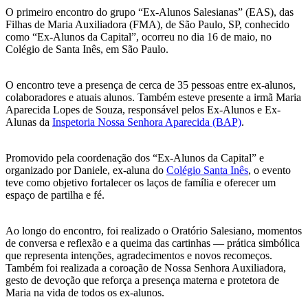
O primeiro encontro do grupo “Ex-Alunos Salesianas” (EAS), das
Filhas de Maria Auxiliadora (FMA), de São Paulo, SP, conhecido
como “Ex-Alunos da Capital”, ocorreu no dia 16 de maio, no
Colégio de Santa Inês, em São Paulo.
O encontro teve a presença de cerca de 35 pessoas entre ex-alunos,
colaboradores e atuais alunos. Também esteve presente a irmã Maria
Aparecida Lopes de Souza, responsável pelos Ex-Alunos e Ex-
Alunas da
Inspetoria Nossa Senhora Aparecida (BAP)
.
Promovido pela coordenação dos “Ex-Alunos da Capital” e
organizado por Daniele, ex-aluna do
Colégio Santa Inês
, o evento
teve como objetivo fortalecer os laços de família e oferecer um
espaço de partilha e fé.
Ao longo do encontro, foi realizado o Oratório Salesiano, momentos
de conversa e reflexão e a queima das cartinhas — prática simbólica
que representa intenções, agradecimentos e novos recomeços.
Também foi realizada a coroação de Nossa Senhora Auxiliadora,
gesto de devoção que reforça a presença materna e protetora de
Maria na vida de todos os ex-alunos.