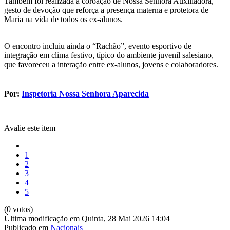
Também foi realizada a coroação de Nossa Senhora Auxiliadora,
gesto de devoção que reforça a presença materna e protetora de
Maria na vida de todos os ex-alunos.
O encontro incluiu ainda o “Rachão”, evento esportivo de
integração em clima festivo, típico do ambiente juvenil salesiano,
que favoreceu a interação entre ex-alunos, jovens e colaboradores.
Por:
Inspetoria Nossa Senhora Aparecida
Avalie este item
1
2
3
4
5
(0 votos)
Última modificação em Quinta, 28 Mai 2026 14:04
Publicado em
Nacionais