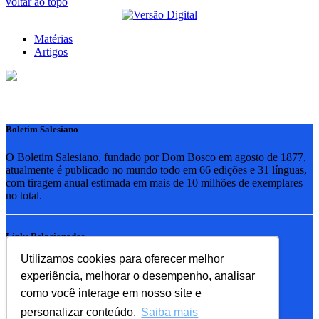
voltar ao topo
Matérias
Artigos
Boletim Salesiano
O Boletim Salesiano, fundado por Dom Bosco em agosto de 1877,
atualmente é publicado no mundo todo em 66 edições e 31 línguas,
com tiragem anual estimada em mais de 10 milhões de exemplares
no total.
Links Relacionados
Utilizamos cookies para oferecer melhor
RSB - Rede Salesiana Brasil
experiência, melhorar o desempenho, analisar
EDEBE - Editora
UPV - União pela Vida
como você interage em nosso site e
personalizar conteúdo.
Saiba mais
Familia Salesiana