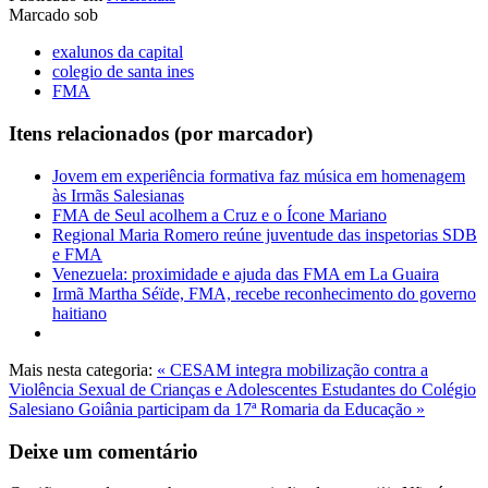
Marcado sob
exalunos da capital
colegio de santa ines
FMA
Itens relacionados (por marcador)
Jovem em experiência formativa faz música em homenagem
às Irmãs Salesianas
FMA de Seul acolhem a Cruz e o Ícone Mariano
Regional Maria Romero reúne juventude das inspetorias SDB
e FMA
Venezuela: proximidade e ajuda das FMA em La Guaira
Irmã Martha Séïde, FMA, recebe reconhecimento do governo
haitiano
Mais nesta categoria:
« CESAM integra mobilização contra a
Violência Sexual de Crianças e Adolescentes
Estudantes do Colégio
Salesiano Goiânia participam da 17ª Romaria da Educação »
Deixe um comentário