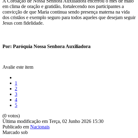
A Coroação de Nossa Senhora Auxiliadora encerrou o mês de maio
em clima de oração e gratidão, fortalecendo nos participantes a
convicção de que Maria continua sendo presença materna na vida
dos cristãos e exemplo seguro para todos aqueles que desejam seguir
Jesus com fidelidade.
Por: Paróquia Nossa Senhora Auxiliadora
Avalie este item
1
2
3
4
5
(0 votos)
Última modificação em Terça, 02 Junho 2026 15:30
Publicado em
Nacionais
Marcado sob