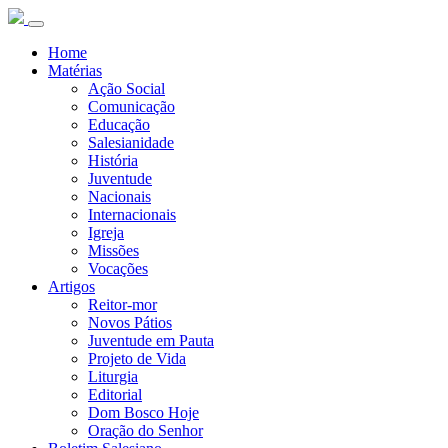
Home
Matérias
Ação Social
Comunicação
Educação
Salesianidade
História
Juventude
Nacionais
Internacionais
Igreja
Missões
Vocações
Artigos
Reitor-mor
Novos Pátios
Juventude em Pauta
Projeto de Vida
Liturgia
Editorial
Dom Bosco Hoje
Oração do Senhor