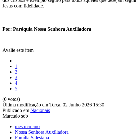
dos cristãos e exemplo seguro para todos aqueles que desejam seguir
Jesus com fidelidade.
Por: Paróquia Nossa Senhora Auxiliadora
Avalie este item
1
2
3
4
5
(0 votos)
Última modificação em Terça, 02 Junho 2026 15:30
Publicado em
Nacionais
Marcado sob
mes mariano
Nossa Senhora Auxiliadora
Família Salesiana