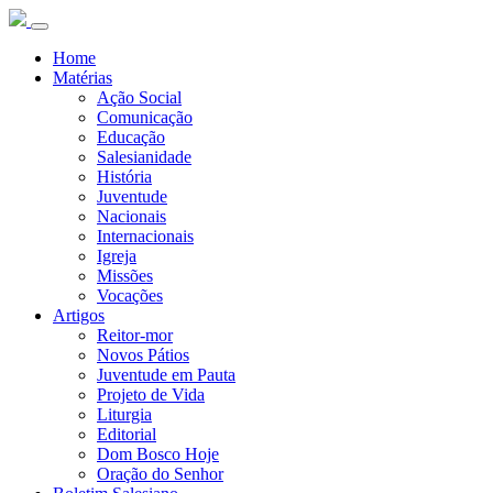
Home
Matérias
Ação Social
Comunicação
Educação
Salesianidade
História
Juventude
Nacionais
Internacionais
Igreja
Missões
Vocações
Artigos
Reitor-mor
Novos Pátios
Juventude em Pauta
Projeto de Vida
Liturgia
Editorial
Dom Bosco Hoje
Oração do Senhor