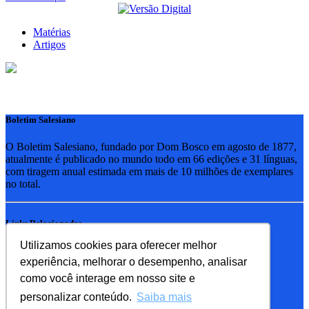
Matérias
Artigos
Boletim Salesiano
O Boletim Salesiano, fundado por Dom Bosco em agosto de 1877,
atualmente é publicado no mundo todo em 66 edições e 31 línguas,
com tiragem anual estimada em mais de 10 milhões de exemplares
no total.
Links Relacionados
Utilizamos cookies para oferecer melhor
RSB - Rede Salesiana Brasil
experiência, melhorar o desempenho, analisar
EDEBE - Editora
UPV - União pela Vida
como você interage em nosso site e
personalizar conteúdo.
Saiba mais
Familia Salesiana