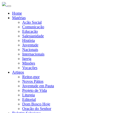
Home
Matérias
Ação Social
Comunicação
Educação
Salesianidade
História
Juventude
Nacionais
Internacionais
Igreja
Missões
Vocações
Artigos
Reitor-mor
Novos Pátios
Juventude em Pauta
Projeto de Vida
Liturgia
Editorial
Dom Bosco Hoje
Oração do Senhor