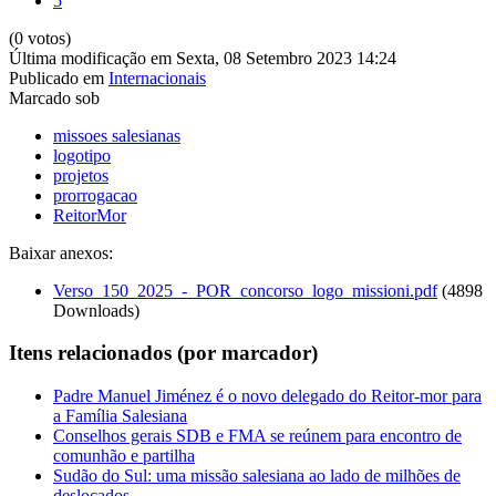
5
(0 votos)
Última modificação em Sexta, 08 Setembro 2023 14:24
Publicado em
Internacionais
Marcado sob
missoes salesianas
logotipo
projetos
prorrogacao
ReitorMor
Baixar anexos:
Verso_150_2025_-_POR_concorso_logo_missioni.pdf
(4898
Downloads)
Itens relacionados (por marcador)
Padre Manuel Jiménez é o novo delegado do Reitor-mor para
a Família Salesiana
Conselhos gerais SDB e FMA se reúnem para encontro de
comunhão e partilha
Sudão do Sul: uma missão salesiana ao lado de milhões de
deslocados