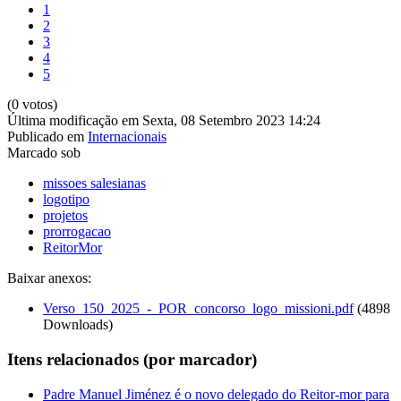
1
2
3
4
5
(0 votos)
Última modificação em Sexta, 08 Setembro 2023 14:24
Publicado em
Internacionais
Marcado sob
missoes salesianas
logotipo
projetos
prorrogacao
ReitorMor
Baixar anexos:
Verso_150_2025_-_POR_concorso_logo_missioni.pdf
(4898
Downloads)
Itens relacionados (por marcador)
Padre Manuel Jiménez é o novo delegado do Reitor-mor para