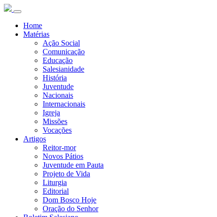
Home
Matérias
Ação Social
Comunicação
Educação
Salesianidade
História
Juventude
Nacionais
Internacionais
Igreja
Missões
Vocações
Artigos
Reitor-mor
Novos Pátios
Juventude em Pauta
Projeto de Vida
Liturgia
Editorial
Dom Bosco Hoje
Oração do Senhor