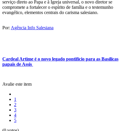
serviço direto ao Papa e à Igreja universal, o novo diretor se
compromete a fortalecer o espírito de família e o testemunho
evangélico, elementos centrais do carisma salesiano.
Por:
Agência Info Salesiana
Cardeal Artime é o novo legado pontifício para as Basílicas
papais de Assis
Avalie este item
1
2
3
4
5
(0 votos)