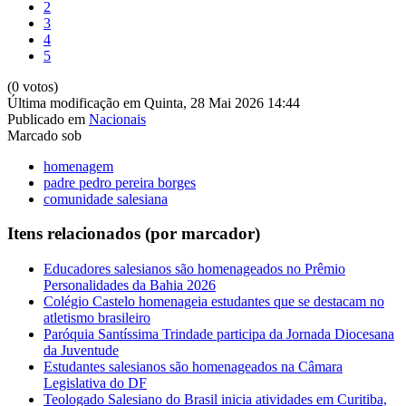
2
3
4
5
(0 votos)
Última modificação em Quinta, 28 Mai 2026 14:44
Publicado em
Nacionais
Marcado sob
homenagem
padre pedro pereira borges
comunidade salesiana
Itens relacionados (por marcador)
Educadores salesianos são homenageados no Prêmio
Personalidades da Bahia 2026
Colégio Castelo homenageia estudantes que se destacam no
atletismo brasileiro
Paróquia Santíssima Trindade participa da Jornada Diocesana
da Juventude
Estudantes salesianos são homenageados na Câmara
Legislativa do DF
Teologado Salesiano do Brasil inicia atividades em Curitiba,