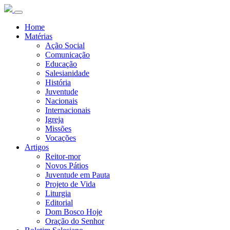
Home
Matérias
Ação Social
Comunicação
Educação
Salesianidade
História
Juventude
Nacionais
Internacionais
Igreja
Missões
Vocações
Artigos
Reitor-mor
Novos Pátios
Juventude em Pauta
Projeto de Vida
Liturgia
Editorial
Dom Bosco Hoje
Oração do Senhor