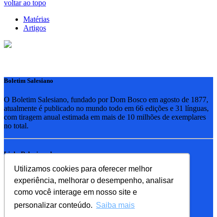
voltar ao topo
Matérias
Artigos
Boletim Salesiano
O Boletim Salesiano, fundado por Dom Bosco em agosto de 1877,
atualmente é publicado no mundo todo em 66 edições e 31 línguas,
com tiragem anual estimada em mais de 10 milhões de exemplares
no total.
Links Relacionados
Utilizamos cookies para oferecer melhor
RSB - Rede Salesiana Brasil
experiência, melhorar o desempenho, analisar
EDEBE - Editora
UPV - União pela Vida
como você interage em nosso site e
personalizar conteúdo.
Saiba mais
Familia Salesiana