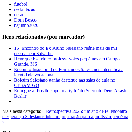
futebol
reabilitacao
ucrania
Dom Bosco
bsjunho2026
Itens relacionados (por marcador)
15º Encontro do Ex-Aluno Salesiano reúne mais de mil
pessoas em Salvador
Henrique Escudeiro professa votos perpétuos em Campo
Grande, MS
Encontro Inspetorial de Formandos Salesianos intensifica a
identidade vocacional
Boletim Salesiano ganha destaque nas salas de aula no
CESAM-GO
Entregue a ‘Positio super martyrio’ do Servo de Deus Akash
Bashir
Mais nesta categoria:
« Retrospectiva 2025: um ano de fé, encontro
e esperança
Salesianos iniciam preparação para a profissão perpétua
»