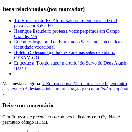
Itens relacionados (por marcador)
15º Encontro do Ex-Aluno Salesiano reúne mais de mil
pessoas em Salvador
Henrique Escudeiro professa votos perpétuos em Campo
Grande, MS
Encontro Inspetorial de Formandos Salesianos intensifica a
identidade vocacional
Boletim Salesiano ganha destaque nas salas de aula no
CESAM-GO
Entregue a ‘Positio super martyrio’ do Servo de Deus Akash
Bashir
Mais nesta categoria:
« Retrospectiva 2025: um ano de fé, encontro
e esperança
Salesianos iniciam preparação para a profissão perpétua
»
Deixe um comentário
Certifique-se de preencher os campos indicados com (*). Não é
permitido código HTML.