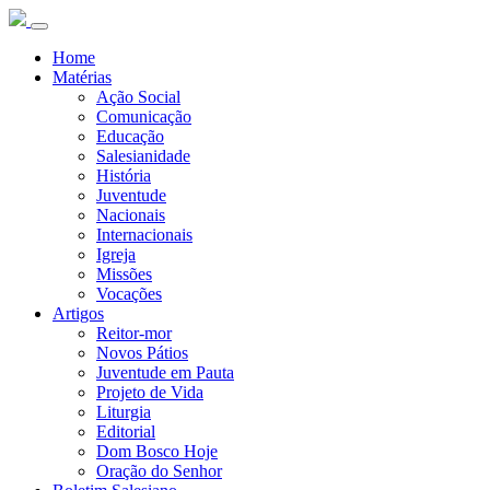
Home
Matérias
Ação Social
Comunicação
Educação
Salesianidade
História
Juventude
Nacionais
Internacionais
Igreja
Missões
Vocações
Artigos
Reitor-mor
Novos Pátios
Juventude em Pauta
Projeto de Vida
Liturgia
Editorial
Dom Bosco Hoje
Oração do Senhor