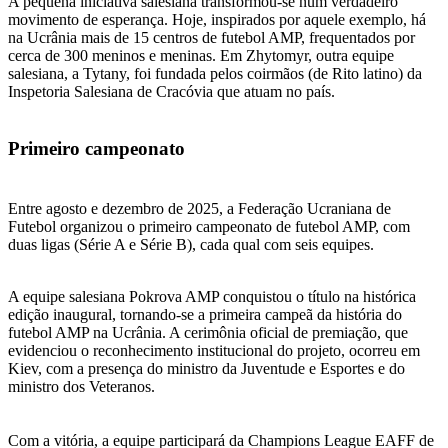
A pequena iniciativa salesiana transformou-se num verdadeiro
movimento de esperança. Hoje, inspirados por aquele exemplo, há
na Ucrânia mais de 15 centros de futebol AMP, frequentados por
cerca de 300 meninos e meninas. Em Zhytomyr, outra equipe
salesiana, a Tytany, foi fundada pelos coirmãos (de Rito latino) da
Inspetoria Salesiana de Cracóvia que atuam no país.
Primeiro campeonato
Entre agosto e dezembro de 2025, a Federação Ucraniana de
Futebol organizou o primeiro campeonato de futebol AMP, com
duas ligas (Série A e Série B), cada qual com seis equipes.
A equipe salesiana Pokrova AMP conquistou o título na histórica
edição inaugural, tornando-se a primeira campeã da história do
futebol AMP na Ucrânia. A cerimônia oficial de premiação, que
evidenciou o reconhecimento institucional do projeto, ocorreu em
Kiev, com a presença do ministro da Juventude e Esportes e do
ministro dos Veteranos.
Com a vitória, a equipe participará da Champions League EAFF de