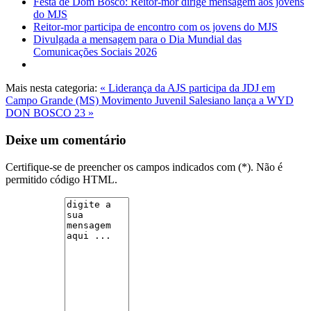
Festa de Dom Bosco: Reitor-mor dirige mensagem aos jovens
do MJS
Reitor-mor participa de encontro com os jovens do MJS
Divulgada a mensagem para o Dia Mundial das
Comunicações Sociais 2026
Mais nesta categoria:
« Liderança da AJS participa da JDJ em
Campo Grande (MS)
Movimento Juvenil Salesiano lança a WYD
DON BOSCO 23 »
Deixe um comentário
Certifique-se de preencher os campos indicados com (*). Não é
permitido código HTML.