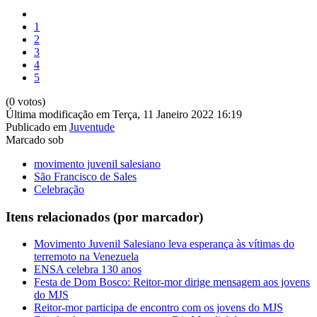
1
2
3
4
5
(0 votos)
Última modificação em Terça, 11 Janeiro 2022 16:19
Publicado em
Juventude
Marcado sob
movimento juvenil salesiano
São Francisco de Sales
Celebração
Itens relacionados (por marcador)
Movimento Juvenil Salesiano leva esperança às vítimas do
terremoto na Venezuela
ENSA celebra 130 anos
Festa de Dom Bosco: Reitor-mor dirige mensagem aos jovens
do MJS
Reitor-mor participa de encontro com os jovens do MJS