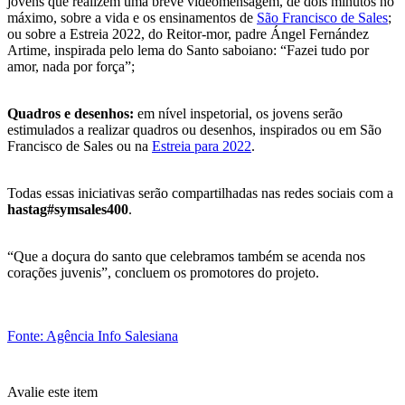
jovens que realizem uma breve videomensagem, de dois minutos no
máximo, sobre a vida e os ensinamentos de
São Francisco de Sales
;
ou sobre a Estreia 2022, do Reitor-mor, padre Ángel Fernández
Artime, inspirada pelo lema do Santo saboiano: “Fazei tudo por
amor, nada por força”;
Quadros e desenhos:
em nível inspetorial, os jovens serão
estimulados a realizar quadros ou desenhos, inspirados ou em São
Francisco de Sales ou na
Estreia para 2022
.
Todas essas iniciativas serão compartilhadas nas redes sociais com a
hastag#symsales400
.
“Que a doçura do santo que celebramos também se acenda nos
corações juvenis”, concluem os promotores do projeto.
Fonte: Agência Info Salesiana
Avalie este item