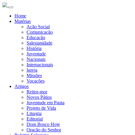
Home
Matérias
Ação Social
Comunicação
Educação
Salesianidade
História
Juventude
Nacionais
Internacionais
Igreja
Missões
Vocações
Artigos
Reitor-mor
Novos Pátios
Juventude em Pauta
Projeto de Vida
Liturgia
Editorial
Dom Bosco Hoje
Oração do Senhor