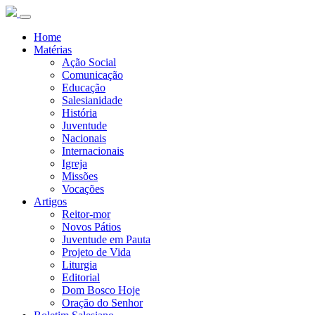
Home
Matérias
Ação Social
Comunicação
Educação
Salesianidade
História
Juventude
Nacionais
Internacionais
Igreja
Missões
Vocações
Artigos
Reitor-mor
Novos Pátios
Juventude em Pauta
Projeto de Vida
Liturgia
Editorial
Dom Bosco Hoje
Oração do Senhor