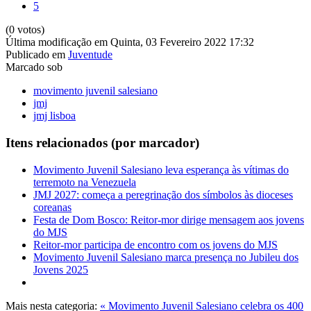
5
(0 votos)
Última modificação em Quinta, 03 Fevereiro 2022 17:32
Publicado em
Juventude
Marcado sob
movimento juvenil salesiano
jmj
jmj lisboa
Itens relacionados (por marcador)
Movimento Juvenil Salesiano leva esperança às vítimas do
terremoto na Venezuela
JMJ 2027: começa a peregrinação dos símbolos às dioceses
coreanas
Festa de Dom Bosco: Reitor-mor dirige mensagem aos jovens
do MJS
Reitor-mor participa de encontro com os jovens do MJS
Movimento Juvenil Salesiano marca presença no Jubileu dos
Jovens 2025
Mais nesta categoria:
« Movimento Juvenil Salesiano celebra os 400