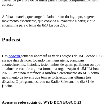
cativar os jovens e de os trazer para a Igreja, conquistando-lhes o
coração.
A faixa amarela, que surge do lado direito do logotipo, sugere um
movimento ascendente, que convida a levantar e a partir, e que
encaminha para o lema da JMJ Lisboa 2023.
Podcast
Um
podcast
semanal abordará as várias edições da JMJ, desde 1986
até aos dias de hoje, focando nas mensagens, principais
acontecimentos, histórias, testemunhos de quem participou ou que
atualmente está, de alguma forma, na organização da JMJ Lisboa
2023. Faz ainda referência à história e crescimento do MJS como
movimento de jovens que tem se fortalecido nas últimas três
décadas. O programa estreou na Rádio Salesiana no dia 31 de
janeiro.
Acesse as redes sociais do WYD DON BOSCO 23