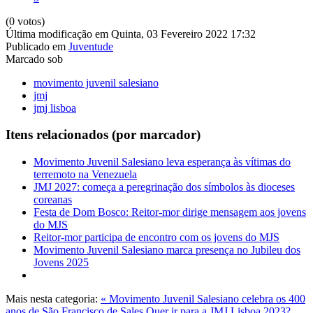
(0 votos)
Última modificação em Quinta, 03 Fevereiro 2022 17:32
Publicado em
Juventude
Marcado sob
movimento juvenil salesiano
jmj
jmj lisboa
Itens relacionados (por marcador)
Movimento Juvenil Salesiano leva esperança às vítimas do
terremoto na Venezuela
JMJ 2027: começa a peregrinação dos símbolos às dioceses
coreanas
Festa de Dom Bosco: Reitor-mor dirige mensagem aos jovens
do MJS
Reitor-mor participa de encontro com os jovens do MJS
Movimento Juvenil Salesiano marca presença no Jubileu dos
Jovens 2025
Mais nesta categoria:
« Movimento Juvenil Salesiano celebra os 400
anos de São Francisco de Sales
Quer ir para a JMJ Lisboa 2023?