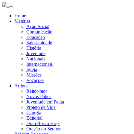
Home
Matérias
Ação Social
Comunicação
Educação
Salesianidade
História
Juventude
Nacionais
Internacionais
Igreja
Missões
Vocações
Artigos
Reitor-mor
Novos Pátios
Juventude em Pauta
Projeto de Vida
Liturgia
Editorial
Dom Bosco Hoje
Oração do Senhor