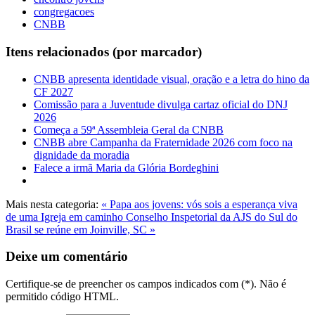
congregacoes
CNBB
Itens relacionados (por marcador)
CNBB apresenta identidade visual, oração e a letra do hino da
CF 2027
Comissão para a Juventude divulga cartaz oficial do DNJ
2026
Começa a 59ª Assembleia Geral da CNBB
CNBB abre Campanha da Fraternidade 2026 com foco na
dignidade da moradia
Falece a irmã Maria da Glória Bordeghini
Mais nesta categoria:
« Papa aos jovens: vós sois a esperança viva
de uma Igreja em caminho
Conselho Inspetorial da AJS do Sul do
Brasil se reúne em Joinville, SC »
Deixe um comentário
Certifique-se de preencher os campos indicados com (*). Não é
permitido código HTML.