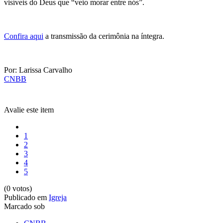
visíveis do Deus que “veio morar entre nós”.
Confira aqui
a transmissão da cerimônia na íntegra.
Por: Larissa Carvalho
CNBB
Avalie este item
1
2
3
4
5
(0 votos)
Publicado em
Igreja
Marcado sob