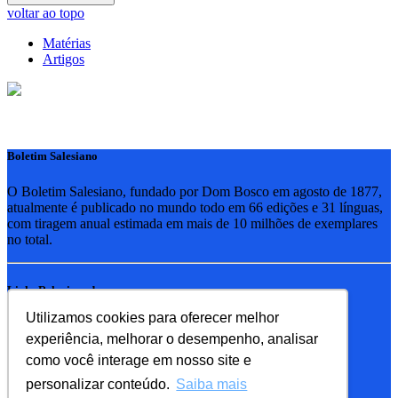
voltar ao topo
Matérias
Artigos
Boletim Salesiano
O Boletim Salesiano, fundado por Dom Bosco em agosto de 1877,
atualmente é publicado no mundo todo em 66 edições e 31 línguas,
com tiragem anual estimada em mais de 10 milhões de exemplares
no total.
Links Relacionados
Utilizamos cookies para oferecer melhor
RSB - Rede Salesiana Brasil
experiência, melhorar o desempenho, analisar
EDEBE - Editora
UPV - União pela Vida
como você interage em nosso site e
personalizar conteúdo.
Saiba mais
Familia Salesiana