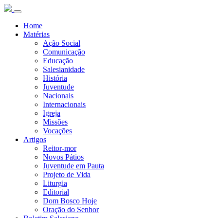
Home
Matérias
Ação Social
Comunicação
Educação
Salesianidade
História
Juventude
Nacionais
Internacionais
Igreja
Missões
Vocações
Artigos
Reitor-mor
Novos Pátios
Juventude em Pauta
Projeto de Vida
Liturgia
Editorial
Dom Bosco Hoje
Oração do Senhor