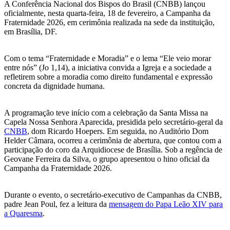
A Conferência Nacional dos Bispos do Brasil (CNBB) lançou
oficialmente, nesta quarta-feira, 18 de fevereiro, a Campanha da
Fraternidade 2026, em cerimônia realizada na sede da instituição,
em Brasília, DF.
Com o tema “Fraternidade e Moradia” e o lema “Ele veio morar
entre nós” (Jo 1,14), a iniciativa convida a Igreja e a sociedade a
refletirem sobre a moradia como direito fundamental e expressão
concreta da dignidade humana.
A programação teve início com a celebração da Santa Missa na
Capela Nossa Senhora Aparecida, presidida pelo secretário-geral da
CNBB
, dom Ricardo Hoepers. Em seguida, no Auditório Dom
Helder Câmara, ocorreu a cerimônia de abertura, que contou com a
participação do coro da Arquidiocese de Brasília. Sob a regência de
Geovane Ferreira da Silva, o grupo apresentou o hino oficial da
Campanha da Fraternidade 2026.
Durante o evento, o secretário-executivo de Campanhas da CNBB,
padre Jean Poul, fez a leitura da
mensagem do Papa Leão XIV para
a Quaresma
.