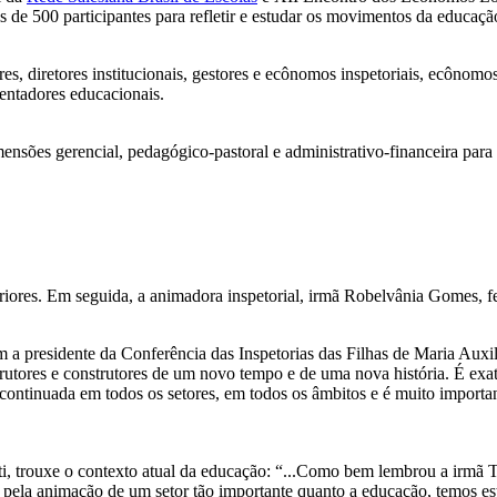
is de 500 participantes para refletir e estudar os movimentos da educaçã
res, diretores institucionais, gestores e ecônomos inspetoriais, ecônomo
entadores educacionais.
nsões gerencial, pedagógico-pastoral e administrativo-financeira para 
eriores. Em seguida, a animadora inspetorial, irmã Robelvânia Gomes, fez
m a presidente da Conferência das Inspetorias das Filhas de Maria Au
construtores e construtores de um novo tempo e de uma nova história. É
inuada em todos os setores, em todos os âmbitos e é muito importan
i, trouxe o contexto atual da educação: “...Como bem lembrou a irmã 
s pela animação de um setor tão importante quanto a educação, temos 