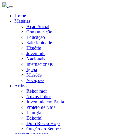
Home
Matérias
Ação Social
Comunicação
Educação
Salesianidade
História
Juventude
Nacionais
Internacionais
Igreja
Missões
Vocações
Artigos
Reitor-mor
Novos Pátios
Juventude em Pauta
Projeto de Vida
Liturgia
Editorial
Dom Bosco Hoje
Oração do Senhor