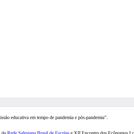
missão educativa em tempo de pandemia e pós-pandemia”.
l da
Rede Salesiana Brasil de Escolas
e XII Encontro dos Ecônomos L