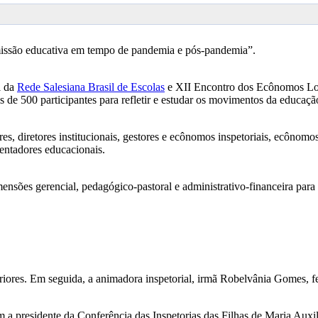
missão educativa em tempo de pandemia e pós-pandemia”.
l da
Rede Salesiana Brasil de Escolas
e XII Encontro dos Ecônomos L
is de 500 participantes para refletir e estudar os movimentos da educaçã
res, diretores institucionais, gestores e ecônomos inspetoriais, ecônomo
entadores educacionais.
nsões gerencial, pedagógico-pastoral e administrativo-financeira para 
eriores. Em seguida, a animadora inspetorial, irmã Robelvânia Gomes, fez
m a presidente da Conferência das Inspetorias das Filhas de Maria Au