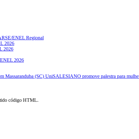
ENARSE/ENEL Regional
EL 2026
EL 2026
E/ENEL 2026
 em Massaranduba (SC)
UniSALESIANO promove palestra para mulhere
mitido código HTML.