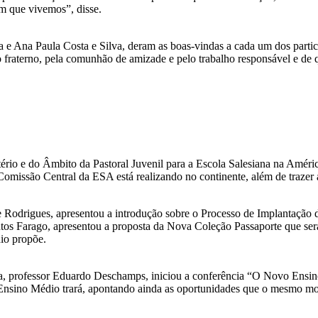
m que vivemos”, disse.
 e Ana Paula Costa e Silva, deram as boas-vindas a cada um dos partici
raterno, pela comunhão de amizade e pelo trabalho responsável e de qu
tério e do Âmbito da Pastoral Juvenil para a Escola Salesiana na Amér
 Comissão Central da ESA está realizando no continente, além de trazer
Rodrigues, apresentou a introdução sobre o Processo de Implantação 
tos Farago, apresentou a proposta da Nova Coleção Passaporte que ser
io propõe.
na, professor Eduardo Deschamps, iniciou a conferência “O Novo Ensi
o Ensino Médio trará, apontando ainda as oportunidades que o mesmo 