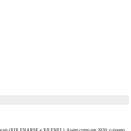
ocais (XIX ENARSE e XII ENEL). Assim como em 2020, o evento