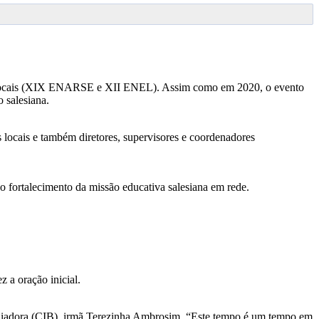
ocais (XIX ENARSE e XII ENEL). Assim como em 2020, o evento
o salesiana.
s locais e também diretores, supervisores e coordenadores
o fortalecimento da missão educativa salesiana em rede.
 a oração inicial.
xiliadora (CIB), irmã Terezinha Ambrosim. “Este tempo é um tempo em