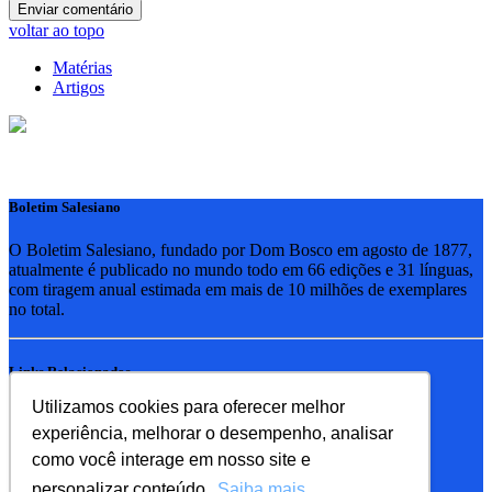
voltar ao topo
Matérias
Artigos
Boletim Salesiano
O Boletim Salesiano, fundado por Dom Bosco em agosto de 1877,
atualmente é publicado no mundo todo em 66 edições e 31 línguas,
com tiragem anual estimada em mais de 10 milhões de exemplares
no total.
Links Relacionados
Utilizamos cookies para oferecer melhor
RSB - Rede Salesiana Brasil
experiência, melhorar o desempenho, analisar
EDEBE - Editora
UPV - União pela Vida
como você interage em nosso site e
personalizar conteúdo.
Saiba mais