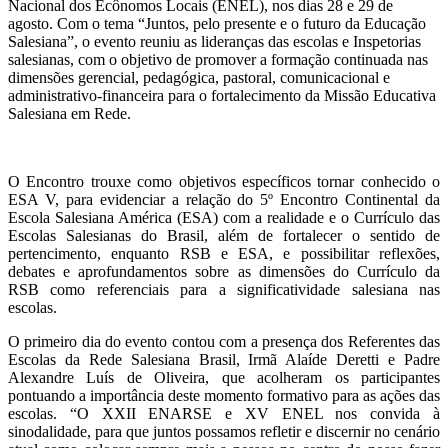
Nacional dos Ecônomos Locais (ENEL), nos dias 28 e 29 de
agosto. Com o tema “Juntos, pelo presente e o futuro da Educação
Salesiana”, o evento reuniu as lideranças das escolas e Inspetorias
salesianas, com o objetivo de promover a formação continuada nas
dimensões gerencial, pedagógica, pastoral, comunicacional e
administrativo-financeira para o fortalecimento da Missão Educativa
Salesiana em Rede.
O Encontro trouxe como objetivos específicos tornar conhecido o
ESA V, para evidenciar a relação do 5º Encontro Continental da
Escola Salesiana América (ESA) com a realidade e o Currículo das
Escolas Salesianas do Brasil, além de fortalecer o sentido de
pertencimento, enquanto RSB e ESA, e possibilitar reflexões,
debates e aprofundamentos sobre as dimensões do Currículo da
RSB como referenciais para a significatividade salesiana nas
escolas.
O primeiro dia do evento contou com a presença dos Referentes das
Escolas da Rede Salesiana Brasil, Irmã Alaíde Deretti e Padre
Alexandre Luís de Oliveira, que acolheram os participantes
pontuando a importância deste momento formativo para as ações das
escolas. “O XXII ENARSE e XV ENEL nos convida à
sinodalidade, para que juntos possamos refletir e discernir no cenário