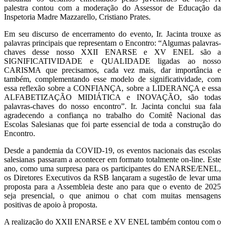
palestra contou com a moderação do Assessor de Educação da
Inspetoria Madre Mazzarello, Cristiano Prates.
Em seu discurso de encerramento do evento, Ir. Jacinta trouxe as
palavras principais que representam o Encontro: “Algumas palavras-
chaves desse nosso XXII ENARSE e XV ENEL são a
SIGNIFICATIVIDADE e QUALIDADE ligadas ao nosso
CARISMA que precisamos, cada vez mais, dar importância e
também, complementando esse modelo de significatividade, com
essa reflexão sobre a CONFIANÇA, sobre a LIDERANÇA e essa
ALFABETIZAÇÃO MIDIÁTICA e INOVAÇÃO, são todas
palavras-chaves do nosso encontro”. Ir. Jacinta conclui sua fala
agradecendo a confiança no trabalho do Comitê Nacional das
Escolas Salesianas que foi parte essencial de toda a construção do
Encontro.
Desde a pandemia da COVID-19, os eventos nacionais das escolas
salesianas passaram a acontecer em formato totalmente on-line. Este
ano, como uma surpresa para os participantes do ENARSE/ENEL,
os Diretores Executivos da RSB lançaram a sugestão de levar uma
proposta para a Assembleia deste ano para que o evento de 2025
seja presencial, o que animou o chat com muitas mensagens
positivas de apoio à proposta.
A realização do XXII ENARSE e XV ENEL também contou com o