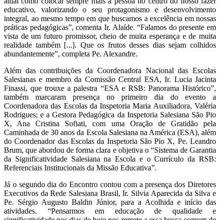
atual como colocar sempre mais a pessoa no centro do nosso fazer
educativo, valorizando o seu protagonismo e desenvolvimento
integral, ao mesmo tempo em que buscamos a excelência em nossas
práticas pedagógicas”, comenta Ir. Alaíde. “Falamos do presente em
vista de um futuro promissor, cheio de muita esperança e de muita
realidade também [...]. Que os frutos desses dias sejam colhidos
abundantemente”, completa Pe. Alexandre.
Além das contribuições da Coordenadora Nacional das Escolas
Salesianas e membro da Comissão Central ESA, Ir. Lucia Jacinta
Finassi, que trouxe a palestra “ESA e RSB: Panorama Histórico”,
também marcaram presença no primeiro dia do evento a
Coordenadora das Escolas da Inspetoria Maria Auxiliadora, Valéria
Rodrigues; e a Gestora Pedagógica da Inspetoria Salesiana São Pio
X, Ana Cristina Sofiati, com uma Oração de Gratidão pela
Caminhada de 30 anos da Escola Salesiana na América (ESA), além
do Coordenador das Escolas da Inspetoria São Pio X, Pe. Leandro
Brum, que abordou de forma clara e objetiva o “Sistema de Garantia
da Significatividade Salesiana na Escola e o Currículo da RSB:
Referenciais Institucionais da Missão Educativa”.
Já o segundo dia do Encontro contou com a presença dos Diretores
Executivos da Rede Salesiana Brasil, Ir. Silvia Aparecida da Silva e
Pe. Sérgio Augusto Baldin Júnior, para a Acolhida e início das
atividades. “Pensarmos em educação de qualidade e
significatividade nos dias de hoje nos remete a essa busca comum de