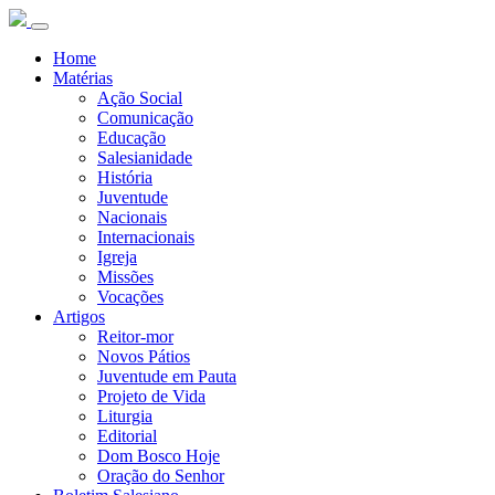
Home
Matérias
Ação Social
Comunicação
Educação
Salesianidade
História
Juventude
Nacionais
Internacionais
Igreja
Missões
Vocações
Artigos
Reitor-mor
Novos Pátios
Juventude em Pauta
Projeto de Vida
Liturgia
Editorial
Dom Bosco Hoje
Oração do Senhor