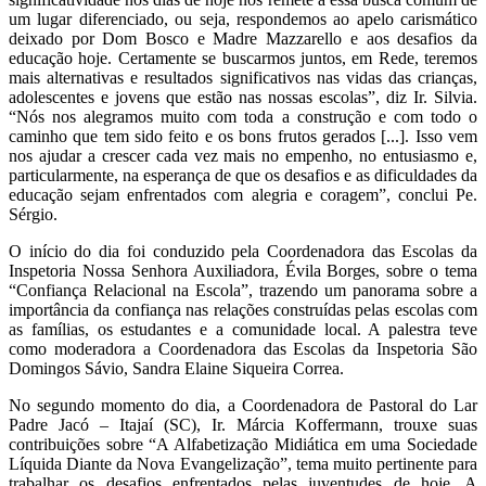
um lugar diferenciado, ou seja, respondemos ao apelo carismático
deixado por Dom Bosco e Madre Mazzarello e aos desafios da
educação hoje. Certamente se buscarmos juntos, em Rede, teremos
mais alternativas e resultados significativos nas vidas das crianças,
adolescentes e jovens que estão nas nossas escolas”, diz Ir. Silvia.
“Nós nos alegramos muito com toda a construção e com todo o
caminho que tem sido feito e os bons frutos gerados [...]. Isso vem
nos ajudar a crescer cada vez mais no empenho, no entusiasmo e,
particularmente, na esperança de que os desafios e as dificuldades da
educação sejam enfrentados com alegria e coragem”, conclui Pe.
Sérgio.
O início do dia foi conduzido pela Coordenadora das Escolas da
Inspetoria Nossa Senhora Auxiliadora, Évila Borges, sobre o tema
“Confiança Relacional na Escola”, trazendo um panorama sobre a
importância da confiança nas relações construídas pelas escolas com
as famílias, os estudantes e a comunidade local. A palestra teve
como moderadora a Coordenadora das Escolas da Inspetoria São
Domingos Sávio, Sandra Elaine Siqueira Correa.
No segundo momento do dia, a Coordenadora de Pastoral do Lar
Padre Jacó – Itajaí (SC), Ir. Márcia Koffermann, trouxe suas
contribuições sobre “A Alfabetização Midiática em uma Sociedade
Líquida Diante da Nova Evangelização”, tema muito pertinente para
trabalhar os desafios enfrentados pelas juventudes de hoje. A