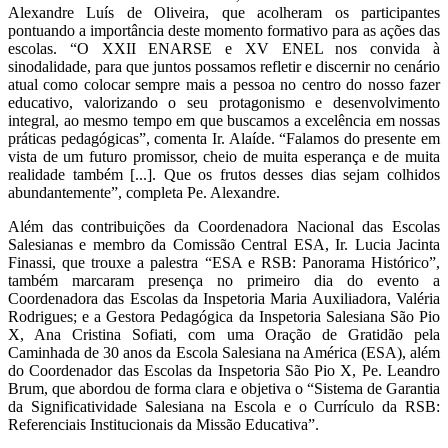
Alexandre Luís de Oliveira, que acolheram os participantes
pontuando a importância deste momento formativo para as ações das
escolas. “O XXII ENARSE e XV ENEL nos convida à
sinodalidade, para que juntos possamos refletir e discernir no cenário
atual como colocar sempre mais a pessoa no centro do nosso fazer
educativo, valorizando o seu protagonismo e desenvolvimento
integral, ao mesmo tempo em que buscamos a excelência em nossas
práticas pedagógicas”, comenta Ir. Alaíde. “Falamos do presente em
vista de um futuro promissor, cheio de muita esperança e de muita
realidade também [...]. Que os frutos desses dias sejam colhidos
abundantemente”, completa Pe. Alexandre.
Além das contribuições da Coordenadora Nacional das Escolas
Salesianas e membro da Comissão Central ESA, Ir. Lucia Jacinta
Finassi, que trouxe a palestra “ESA e RSB: Panorama Histórico”,
também marcaram presença no primeiro dia do evento a
Coordenadora das Escolas da Inspetoria Maria Auxiliadora, Valéria
Rodrigues; e a Gestora Pedagógica da Inspetoria Salesiana São Pio
X, Ana Cristina Sofiati, com uma Oração de Gratidão pela
Caminhada de 30 anos da Escola Salesiana na América (ESA), além
do Coordenador das Escolas da Inspetoria São Pio X, Pe. Leandro
Brum, que abordou de forma clara e objetiva o “Sistema de Garantia
da Significatividade Salesiana na Escola e o Currículo da RSB:
Referenciais Institucionais da Missão Educativa”.