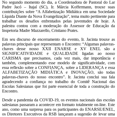
No segundo momento do dia, a Coordenadora de Pastoral do Lar
Padre Jacó – Itajaí (SC), Ir. Márcia Koffermann, trouxe suas
contribuições sobre “A Alfabetização Midiática em uma Sociedade
Líquida Diante da Nova Evangelização”, tema muito pertinente para
trabalhar os desafios enfrentados pelas juventudes de hoje. A
palestra contou com a moderação do Assessor de Educação da
Inspetoria Madre Mazzarello, Cristiano Prates.
Em seu discurso de encerramento do evento, Ir. Jacinta trouxe as
palavras principais que representam o Encontro: “Algumas palavras-
chaves desse nosso XXII ENARSE e XV ENEL são a
SIGNIFICATIVIDADE e QUALIDADE ligadas ao nosso
CARISMA que precisamos, cada vez mais, dar importância e
também, complementando esse modelo de significatividade, com
essa reflexão sobre a CONFIANÇA, sobre a LIDERANÇA e essa
ALFABETIZAÇÃO MIDIÁTICA e INOVAÇÃO, são todas
palavras-chaves do nosso encontro”. Ir. Jacinta conclui sua fala
agradecendo a confiança no trabalho do Comitê Nacional das
Escolas Salesianas que foi parte essencial de toda a construção do
Encontro.
Desde a pandemia da COVID-19, os eventos nacionais das escolas
salesianas passaram a acontecer em formato totalmente on-line. Este
ano, como uma surpresa para os participantes do ENARSE/ENEL,
os Diretores Executivos da RSB lançaram a sugestão de levar uma