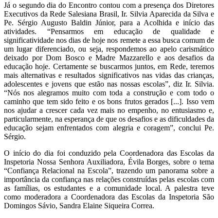
Já o segundo dia do Encontro contou com a presença dos Diretores
Executivos da Rede Salesiana Brasil, Ir. Silvia Aparecida da Silva e
Pe. Sérgio Augusto Baldin Júnior, para a Acolhida e início das
atividades. “Pensarmos em educação de qualidade e
significatividade nos dias de hoje nos remete a essa busca comum de
um lugar diferenciado, ou seja, respondemos ao apelo carismático
deixado por Dom Bosco e Madre Mazzarello e aos desafios da
educação hoje. Certamente se buscarmos juntos, em Rede, teremos
mais alternativas e resultados significativos nas vidas das crianças,
adolescentes e jovens que estão nas nossas escolas”, diz Ir. Silvia.
“Nós nos alegramos muito com toda a construção e com todo o
caminho que tem sido feito e os bons frutos gerados [...]. Isso vem
nos ajudar a crescer cada vez mais no empenho, no entusiasmo e,
particularmente, na esperança de que os desafios e as dificuldades da
educação sejam enfrentados com alegria e coragem”, conclui Pe.
Sérgio.
O início do dia foi conduzido pela Coordenadora das Escolas da
Inspetoria Nossa Senhora Auxiliadora, Évila Borges, sobre o tema
“Confiança Relacional na Escola”, trazendo um panorama sobre a
importância da confiança nas relações construídas pelas escolas com
as famílias, os estudantes e a comunidade local. A palestra teve
como moderadora a Coordenadora das Escolas da Inspetoria São
Domingos Sávio, Sandra Elaine Siqueira Correa.