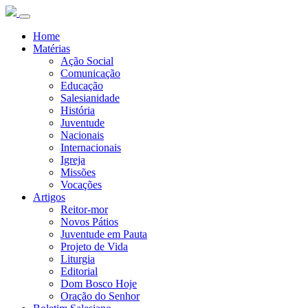
Home
Matérias
Ação Social
Comunicação
Educação
Salesianidade
História
Juventude
Nacionais
Internacionais
Igreja
Missões
Vocações
Artigos
Reitor-mor
Novos Pátios
Juventude em Pauta
Projeto de Vida
Liturgia
Editorial
Dom Bosco Hoje
Oração do Senhor