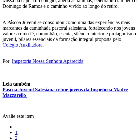
Missa na capela do colégio, aberta às famílias, celebrando também o
Domingo de Ramos e o caminho vivido ao longo do retiro.
A Páscoa Juvenil se consolidou como uma das experiências mais
marcantes da caminhada pastoral salesiana, fortalecendo nos jovens
valores como fé, comunhão, escuta, silêncio interior e protagonismo
juvenil, pilares essenciais da formação integral proposta pelo
Colégio Auxiliadora
.
Por:
Inspetoria Nossa Senhora Aparecida
Leia também
Páscoa Juvenil Salesiana reúne jovens da Inspetoria Madre
Mazzarello
Avalie este item
1
2