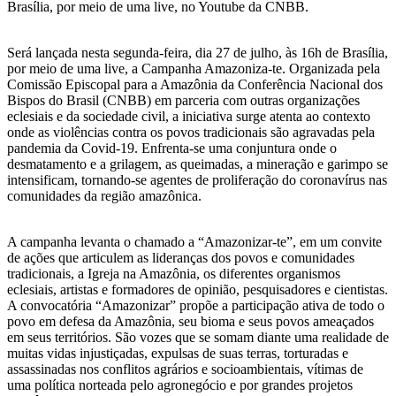
Brasília, por meio de uma live, no Youtube da CNBB.
Será lançada nesta segunda-feira, dia 27 de julho, às 16h de Brasília,
por meio de uma live, a Campanha Amazoniza-te. Organizada pela
Comissão Episcopal para a Amazônia da Conferência Nacional dos
Bispos do Brasil (CNBB) em parceria com outras organizações
eclesiais e da sociedade civil, a iniciativa surge atenta ao contexto
onde as violências contra os povos tradicionais são agravadas pela
pandemia da Covid-19. Enfrenta-se uma conjuntura onde o
desmatamento e a grilagem, as queimadas, a mineração e garimpo se
intensificam, tornando-se agentes de proliferação do coronavírus nas
comunidades da região amazônica.
A campanha levanta o chamado a “Amazonizar-te”, em um convite
de ações que articulem as lideranças dos povos e comunidades
tradicionais, a Igreja na Amazônia, os diferentes organismos
eclesiais, artistas e formadores de opinião, pesquisadores e cientistas.
A convocatória “Amazonizar” propõe a participação ativa de todo o
povo em defesa da Amazônia, seu bioma e seus povos ameaçados
em seus territórios. São vozes que se somam diante uma realidade de
muitas vidas injustiçadas, expulsas de suas terras, torturadas e
assassinadas nos conflitos agrários e socioambientais, vítimas de
uma política norteada pelo agronegócio e por grandes projetos