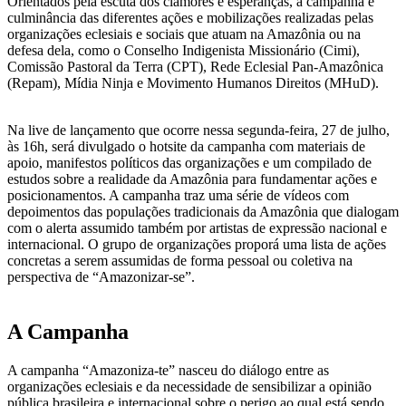
Orientados pela escuta dos clamores e esperanças, a campanha é
culminância das diferentes ações e mobilizações realizadas pelas
organizações eclesiais e sociais que atuam na Amazônia ou na
defesa dela, como o Conselho Indigenista Missionário (Cimi),
Comissão Pastoral da Terra (CPT), Rede Eclesial Pan-Amazônica
(Repam), Mídia Ninja e Movimento Humanos Direitos (MHuD).
Na live de lançamento que ocorre nessa segunda-feira, 27 de julho,
às 16h, será divulgado o hotsite da campanha com materiais de
apoio, manifestos políticos das organizações e um compilado de
estudos sobre a realidade da Amazônia para fundamentar ações e
posicionamentos. A campanha traz uma série de vídeos com
depoimentos das populações tradicionais da Amazônia que dialogam
com o alerta assumido também por artistas de expressão nacional e
internacional. O grupo de organizações proporá uma lista de ações
concretas a serem assumidas de forma pessoal ou coletiva na
perspectiva de “Amazonizar-se”.
A Campanha
A campanha “Amazoniza-te” nasceu do diálogo entre as
organizações eclesiais e da necessidade de sensibilizar a opinião
pública brasileira e internacional sobre o perigo ao qual está sendo