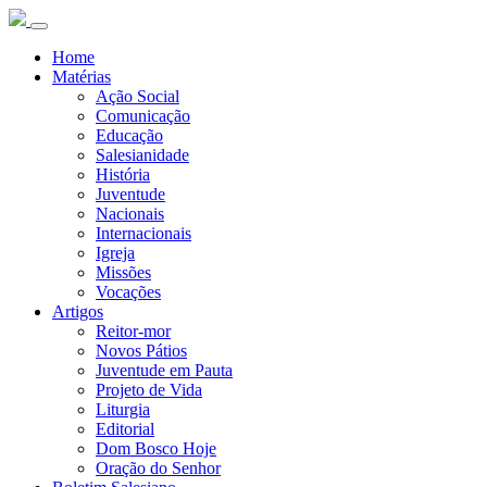
Home
Matérias
Ação Social
Comunicação
Educação
Salesianidade
História
Juventude
Nacionais
Internacionais
Igreja
Missões
Vocações
Artigos
Reitor-mor
Novos Pátios
Juventude em Pauta
Projeto de Vida
Liturgia
Editorial
Dom Bosco Hoje
Oração do Senhor