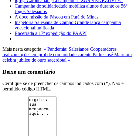
Igreja Católica lança a campanha “SOS VENEZUELA”
Campanha de solidariedade mobiliza alunos durante os 56º
Jogos Salesianos
A doce missão da Páscoa em Pará de Minas
Inspetoria Salesiana de Campo Grande lança campanha
vocacional unificada
Encerrada a 17ª expedição do PAAPI
Mais nesta categoria:
« Pandemia: Salesianos Cooperadores
realizam ações em prol de comunidade carente
Padre José Marinoni
celebra jubileu de ouro sacerdotal »
Deixe um comentário
Certifique-se de preencher os campos indicados com (*). Não é
permitido código HTML.