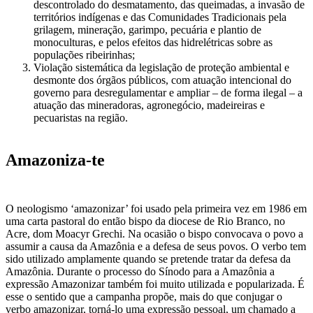
descontrolado do desmatamento, das queimadas, a invasão de
territórios indígenas e das Comunidades Tradicionais pela
grilagem, mineração, garimpo, pecuária e plantio de
monoculturas, e pelos efeitos das hidrelétricas sobre as
populações ribeirinhas;
Violação sistemática da legislação de proteção ambiental e
desmonte dos órgãos públicos, com atuação intencional do
governo para desregulamentar e ampliar – de forma ilegal – a
atuação das mineradoras, agronegócio, madeireiras e
pecuaristas na região.
Amazoniza-te
O neologismo ‘amazonizar’ foi usado pela primeira vez em 1986 em
uma carta pastoral do então bispo da diocese de Rio Branco, no
Acre, dom Moacyr Grechi. Na ocasião o bispo convocava o povo a
assumir a causa da Amazônia e a defesa de seus povos. O verbo tem
sido utilizado amplamente quando se pretende tratar da defesa da
Amazônia. Durante o processo do Sínodo para a Amazônia a
expressão Amazonizar também foi muito utilizada e popularizada. É
esse o sentido que a campanha propõe, mais do que conjugar o
verbo amazonizar, torná-lo uma expressão pessoal, um chamado a