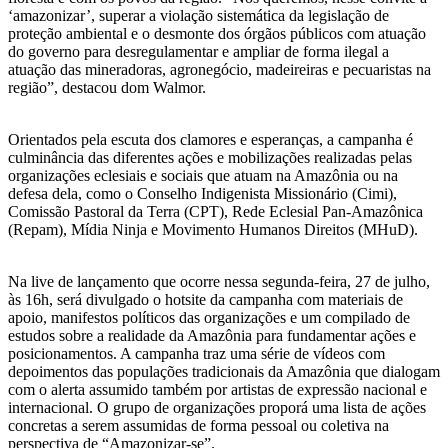
‘amazonizar’, superar a violação sistemática da legislação de
proteção ambiental e o desmonte dos órgãos públicos com atuação
do governo para desregulamentar e ampliar de forma ilegal a
atuação das mineradoras, agronegócio, madeireiras e pecuaristas na
região”, destacou dom Walmor.
Orientados pela escuta dos clamores e esperanças, a campanha é
culminância das diferentes ações e mobilizações realizadas pelas
organizações eclesiais e sociais que atuam na Amazônia ou na
defesa dela, como o Conselho Indigenista Missionário (Cimi),
Comissão Pastoral da Terra (CPT), Rede Eclesial Pan-Amazônica
(Repam), Mídia Ninja e Movimento Humanos Direitos (MHuD).
Na live de lançamento que ocorre nessa segunda-feira, 27 de julho,
às 16h, será divulgado o hotsite da campanha com materiais de
apoio, manifestos políticos das organizações e um compilado de
estudos sobre a realidade da Amazônia para fundamentar ações e
posicionamentos. A campanha traz uma série de vídeos com
depoimentos das populações tradicionais da Amazônia que dialogam
com o alerta assumido também por artistas de expressão nacional e
internacional. O grupo de organizações proporá uma lista de ações
concretas a serem assumidas de forma pessoal ou coletiva na
perspectiva de “Amazonizar-se”.