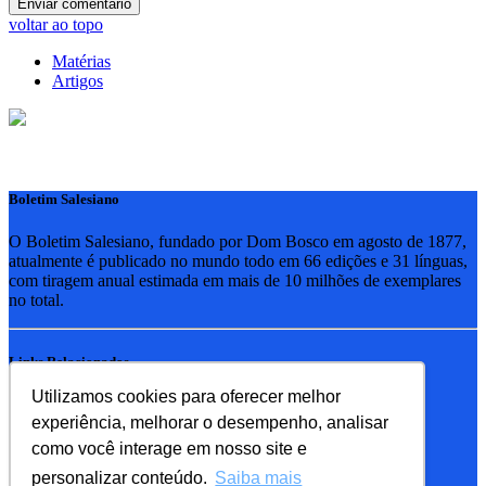
voltar ao topo
Matérias
Artigos
Boletim Salesiano
O Boletim Salesiano, fundado por Dom Bosco em agosto de 1877,
atualmente é publicado no mundo todo em 66 edições e 31 línguas,
com tiragem anual estimada em mais de 10 milhões de exemplares
no total.
Links Relacionados
Utilizamos cookies para oferecer melhor
RSB - Rede Salesiana Brasil
experiência, melhorar o desempenho, analisar
EDEBE - Editora
UPV - União pela Vida
como você interage em nosso site e
personalizar conteúdo.
Saiba mais