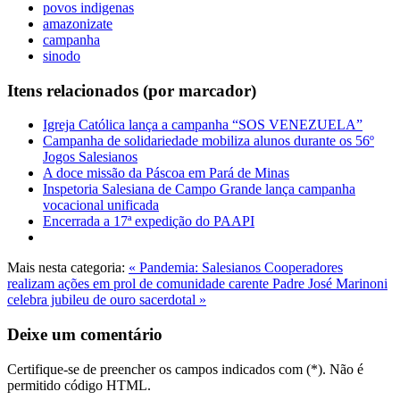
povos indigenas
amazonizate
campanha
sinodo
Itens relacionados (por marcador)
Igreja Católica lança a campanha “SOS VENEZUELA”
Campanha de solidariedade mobiliza alunos durante os 56º
Jogos Salesianos
A doce missão da Páscoa em Pará de Minas
Inspetoria Salesiana de Campo Grande lança campanha
vocacional unificada
Encerrada a 17ª expedição do PAAPI
Mais nesta categoria:
« Pandemia: Salesianos Cooperadores
realizam ações em prol de comunidade carente
Padre José Marinoni
celebra jubileu de ouro sacerdotal »
Deixe um comentário
Certifique-se de preencher os campos indicados com (*). Não é
permitido código HTML.