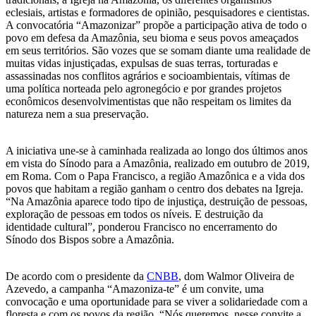
eclesiais, artistas e formadores de opinião, pesquisadores e cientistas.
A convocatória “Amazonizar” propõe a participação ativa de todo o
povo em defesa da Amazônia, seu bioma e seus povos ameaçados
em seus territórios. São vozes que se somam diante uma realidade de
muitas vidas injustiçadas, expulsas de suas terras, torturadas e
assassinadas nos conflitos agrários e socioambientais, vítimas de
uma política norteada pelo agronegócio e por grandes projetos
econômicos desenvolvimentistas que não respeitam os limites da
natureza nem a sua preservação.
A iniciativa une-se à caminhada realizada ao longo dos últimos anos
em vista do Sínodo para a Amazônia, realizado em outubro de 2019,
em Roma. Com o Papa Francisco, a região Amazônica e a vida dos
povos que habitam a região ganham o centro dos debates na Igreja.
“Na Amazônia aparece todo tipo de injustiça, destruição de pessoas,
exploração de pessoas em todos os níveis. E destruição da
identidade cultural”, ponderou Francisco no encerramento do
Sínodo dos Bispos sobre a Amazônia.
De acordo com o presidente da
CNBB
, dom Walmor Oliveira de
Azevedo, a campanha “Amazoniza-te” é um convite, uma
convocação e uma oportunidade para se viver a solidariedade com a
floresta e com os povos da região. “Nós queremos, nesse convite a