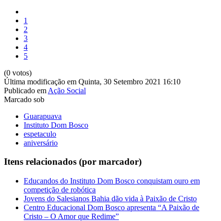
1
2
3
4
5
(0 votos)
Última modificação em Quinta, 30 Setembro 2021 16:10
Publicado em
Ação Social
Marcado sob
Guarapuava
Instituto Dom Bosco
espetaculo
aniversário
Itens relacionados (por marcador)
Educandos do Instituto Dom Bosco conquistam ouro em
competição de robótica
Jovens do Salesianos Bahia dão vida à Paixão de Cristo
Centro Educacional Dom Bosco apresenta “A Paixão de
Cristo – O Amor que Redime”