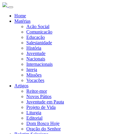
Home
Matérias
Ação Social
Comunicação
Educação
Salesianidade
História
Juventude
Nacionais
Internacionais
Igreja
Missões
Vocações
Artigos
Reitor-mor
Novos Pátios
Juventude em Pauta
Projeto de Vida
Liturgia
Editorial
Dom Bosco Hoje
Oração do Senhor