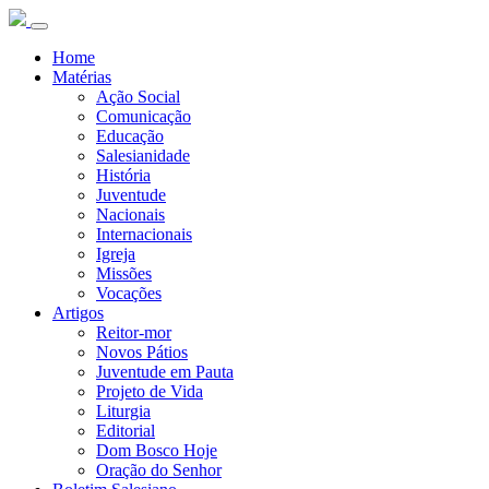
Home
Matérias
Ação Social
Comunicação
Educação
Salesianidade
História
Juventude
Nacionais
Internacionais
Igreja
Missões
Vocações
Artigos
Reitor-mor
Novos Pátios
Juventude em Pauta
Projeto de Vida
Liturgia
Editorial
Dom Bosco Hoje
Oração do Senhor