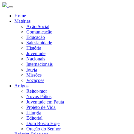
Home
Matérias
Ação Social
Comunicação
Educação
Salesianidade
História
Juventude
Nacionais
Internacionais
Igreja
Missões
Vocações
Artigos
Reitor-mor
Novos Pátios
Juventude em Pauta
Projeto de Vida
Liturgia
Editorial
Dom Bosco Hoje
Oração do Senhor