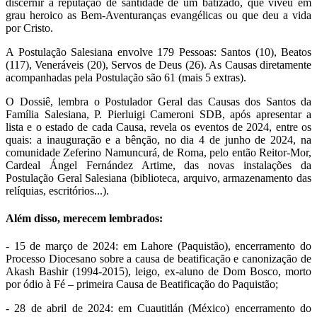
discernir a reputação de santidade de um batizado, que viveu em
grau heroico as Bem-Aventuranças evangélicas ou que deu a vida
por Cristo.
A Postulação Salesiana envolve 179 Pessoas: Santos (10), Beatos
(117), Veneráveis (20), Servos de Deus (26). As Causas diretamente
acompanhadas pela Postulação são 61 (mais 5 extras).
O Dossiê, lembra o Postulador Geral das Causas dos Santos da
Família Salesiana, P. Pierluigi Cameroni SDB, após apresentar a
lista e o estado de cada Causa, revela os eventos de 2024, entre os
quais: a inauguração e a bênção, no dia 4 de junho de 2024, na
comunidade Zeferino Namuncurá, de Roma, pelo então Reitor-Mor,
Cardeal Ángel Fernández Artime, das novas instalações da
Postulação Geral Salesiana (biblioteca, arquivo, armazenamento das
relíquias, escritórios...).
Além disso, merecem lembrados:
- 15 de março de 2024: em Lahore (Paquistão), encerramento do
Processo Diocesano sobre a causa de beatificação e canonização de
Akash Bashir (1994-2015), leigo, ex-aluno de Dom Bosco, morto
por ódio à Fé – primeira Causa de Beatificação do Paquistão;
- 28 de abril de 2024: em Cuautitlán (México) encerramento do