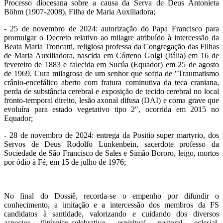
Processo diocesana sobre a causa da Serva de Deus Antonieta
Böhm (1907-2008), Filha de Maria Auxiliadora;
- 25 de novembro de 2024: autorização do Papa Francisco para
promulgar o Decreto relativo ao milagre atribuído à intercessão da
Beata Maria Troncatti, religiosa professa da Congregação das Filhas
de Maria Auxiliadora, nascida em Córteno Golgi (Itália) em 16 de
fevereiro de 1883 e falecida em Sucúa (Equador) em 25 de agosto
de 1969. Cura milagrosa de um senhor que sofria de "Traumatismo
crânio-encefálico aberto com fratura cominutiva da teca craniana,
perda de substância cerebral e exposição de tecido cerebral no local
fronto-temporal direito, lesão axonal difusa (DAI) e coma grave que
evoluíra para estado vegetativo tipo 2", ocorrida em 2015 no
Equador;
- 28 de novembro de 2024: entrega da Positio super martyrio, dos
Servos de Deus Rodolfo Lunkenbein, sacerdote professo da
Sociedade de São Francisco de Sales e Simão Bororo, leigo, mortos
por ódio à Fé, em 15 de julho de 1976;
No final do Dossiê, recorda-se o empenho por difundir o
conhecimento, a imitação e a intercessão dos membros da FS
candidatos à santidade, valorizando e cuidando dos diversos
aspectos (litúrgico-celebrativo, espiritual, pastoral, eclesial,