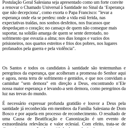
Postulação Geral Salesiana seja apresentado como um forte convite
a renovar o Chamado Universal à Santidade no Sinal da ‘Esperança
que não decepciona’, como exorta o Papa Francisco: "levar a
esperança onde ela se perdeu: onde a vida está ferida, nas
expectativas traídas, nos sonhos desfeitos, nos fracassos que
despedaçam o coração; no cansaço de quem não consegue mais
suportar, na solidão amarga de quem se sente derrotado, no
sofrimento que esvazia a alma; nos dias longos e vazios dos
prisioneiros, nos quartos estreitos e frios dos pobres, nos lugares
profanados pela guerra e pela violência".
Os Santos e todos os candidatos à santidade são testemunhas e
peregrinos da esperança, que acolheram a promessa do Senhor aqui
e agora, nesta terra de sofrimento e gemidos, e que nos convidam a
caminhar "sem demora" em direção a Deus, encontrando n’Ele
nossa maior esperança e levando-a sem demora, como peregrinos da
luz nas trevas do mundo.
É necessário expressar profunda gratidão e louvor a Deus pela
santidade já reconhecida em membros da Família Salesiana de Dom
Bosco e por aquela em processo de reconhecimento. O resultado de
uma Causa de Beatificação e Canonização é um evento de
extraordinária relevância e valor eclesial. Com efeito, trata-se de