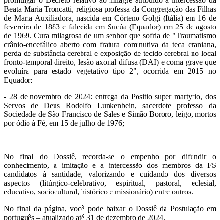
promulgar o Decreto relativo ao milagre atribuído à intercessão da
Beata Maria Troncatti, religiosa professa da Congregação das Filhas
de Maria Auxiliadora, nascida em Córteno Golgi (Itália) em 16 de
fevereiro de 1883 e falecida em Sucúa (Equador) em 25 de agosto
de 1969. Cura milagrosa de um senhor que sofria de "Traumatismo
crânio-encefálico aberto com fratura cominutiva da teca craniana,
perda de substância cerebral e exposição de tecido cerebral no local
fronto-temporal direito, lesão axonal difusa (DAI) e coma grave que
evoluíra para estado vegetativo tipo 2", ocorrida em 2015 no
Equador;
- 28 de novembro de 2024: entrega da Positio super martyrio, dos
Servos de Deus Rodolfo Lunkenbein, sacerdote professo da
Sociedade de São Francisco de Sales e Simão Bororo, leigo, mortos
por ódio à Fé, em 15 de julho de 1976;
No final do Dossiê, recorda-se o empenho por difundir o
conhecimento, a imitação e a intercessão dos membros da FS
candidatos à santidade, valorizando e cuidando dos diversos
aspectos (litúrgico-celebrativo, espiritual, pastoral, eclesial,
educativo, sociocultural, histórico e missionário) entre outros.
No final da página, você pode baixar o Dossiê da Postulação em
português – atualizado até 31 de dezembro de 2024.