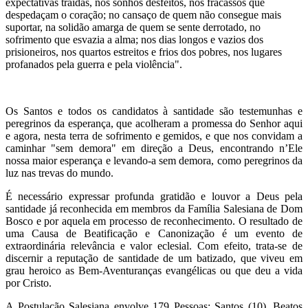
expectativas traídas, nos sonhos desfeitos, nos fracassos que
despedaçam o coração; no cansaço de quem não consegue mais
suportar, na solidão amarga de quem se sente derrotado, no
sofrimento que esvazia a alma; nos dias longos e vazios dos
prisioneiros, nos quartos estreitos e frios dos pobres, nos lugares
profanados pela guerra e pela violência".
Os Santos e todos os candidatos à santidade são testemunhas e
peregrinos da esperança, que acolheram a promessa do Senhor aqui
e agora, nesta terra de sofrimento e gemidos, e que nos convidam a
caminhar "sem demora" em direção a Deus, encontrando n’Ele
nossa maior esperança e levando-a sem demora, como peregrinos da
luz nas trevas do mundo.
É necessário expressar profunda gratidão e louvor a Deus pela
santidade já reconhecida em membros da Família Salesiana de Dom
Bosco e por aquela em processo de reconhecimento. O resultado de
uma Causa de Beatificação e Canonização é um evento de
extraordinária relevância e valor eclesial. Com efeito, trata-se de
discernir a reputação de santidade de um batizado, que viveu em
grau heroico as Bem-Aventuranças evangélicas ou que deu a vida
por Cristo.
A Postulação Salesiana envolve 179 Pessoas: Santos (10), Beatos