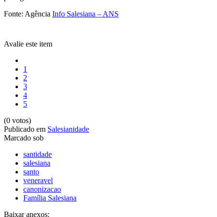
Fonte: Agência
Info Salesiana – ANS
Avalie este item
1
2
3
4
5
(0 votos)
Publicado em
Salesianidade
Marcado sob
santidade
salesiana
santo
veneravel
canonizacao
Família Salesiana
Baixar anexos: