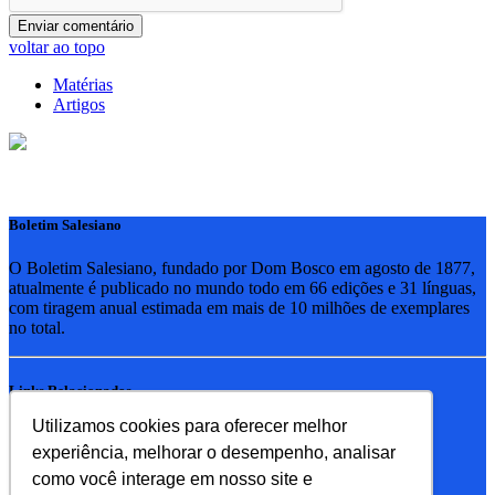
voltar ao topo
Matérias
Artigos
Boletim Salesiano
O Boletim Salesiano, fundado por Dom Bosco em agosto de 1877,
atualmente é publicado no mundo todo em 66 edições e 31 línguas,
com tiragem anual estimada em mais de 10 milhões de exemplares
no total.
Links Relacionados
Utilizamos cookies para oferecer melhor
RSB - Rede Salesiana Brasil
experiência, melhorar o desempenho, analisar
EDEBE - Editora
UPV - União pela Vida
como você interage em nosso site e