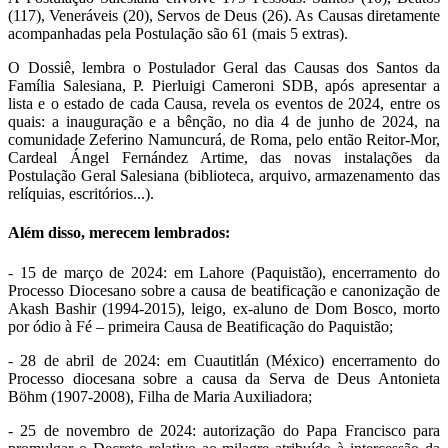
(117), Veneráveis (20), Servos de Deus (26). As Causas diretamente
acompanhadas pela Postulação são 61 (mais 5 extras).
O Dossiê, lembra o Postulador Geral das Causas dos Santos da
Família Salesiana, P. Pierluigi Cameroni SDB, após apresentar a
lista e o estado de cada Causa, revela os eventos de 2024, entre os
quais: a inauguração e a bênção, no dia 4 de junho de 2024, na
comunidade Zeferino Namuncurá, de Roma, pelo então Reitor-Mor,
Cardeal Ángel Fernández Artime, das novas instalações da
Postulação Geral Salesiana (biblioteca, arquivo, armazenamento das
relíquias, escritórios...).
Além disso, merecem lembrados:
- 15 de março de 2024: em Lahore (Paquistão), encerramento do
Processo Diocesano sobre a causa de beatificação e canonização de
Akash Bashir (1994-2015), leigo, ex-aluno de Dom Bosco, morto
por ódio à Fé – primeira Causa de Beatificação do Paquistão;
- 28 de abril de 2024: em Cuautitlán (México) encerramento do
Processo diocesana sobre a causa da Serva de Deus Antonieta
Böhm (1907-2008), Filha de Maria Auxiliadora;
- 25 de novembro de 2024: autorização do Papa Francisco para