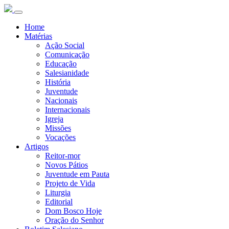
Home
Matérias
Ação Social
Comunicação
Educação
Salesianidade
História
Juventude
Nacionais
Internacionais
Igreja
Missões
Vocações
Artigos
Reitor-mor
Novos Pátios
Juventude em Pauta
Projeto de Vida
Liturgia
Editorial
Dom Bosco Hoje
Oração do Senhor