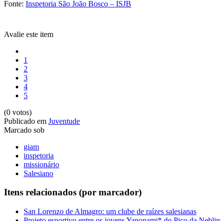
Fonte:
Inspetoria São João Bosco – ISJB
Avalie este item
1
2
3
4
5
(0 votos)
Publicado em
Juventude
Marcado sob
giam
inspetoria
missionário
Salesiano
Itens relacionados (por marcador)
San Lorenzo de Almagro: um clube de raízes salesianas
Projeto esportivo entre os jovens Yanonami* do Pico da Neblin