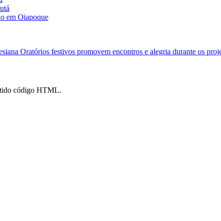
utá
são em Oiapoque
lesiana
Oratórios festivos promovem encontros e alegria durante os proj
mitido código HTML.