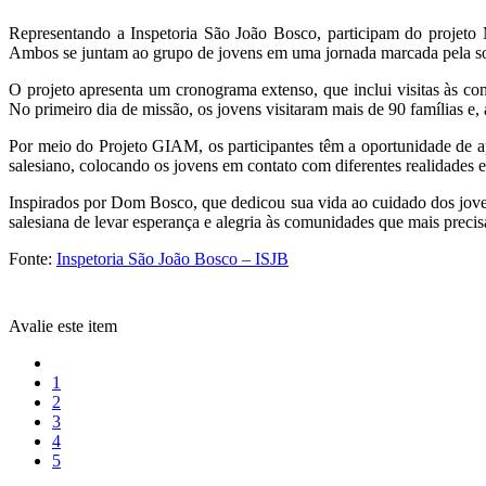
Representando a Inspetoria São João Bosco, participam do projeto
Ambos se juntam ao grupo de jovens em uma jornada marcada pela soli
O projeto apresenta um cronograma extenso, que inclui visitas às com
No primeiro dia de missão, os jovens visitaram mais de 90 famílias e,
Por meio do Projeto GIAM, os participantes têm a oportunidade de apro
salesiano, colocando os jovens em contato com diferentes realidades 
Inspirados por Dom Bosco, que dedicou sua vida ao cuidado dos jovens
salesiana de levar esperança e alegria às comunidades que mais preci
Fonte:
Inspetoria São João Bosco – ISJB
Avalie este item
1
2
3
4
5