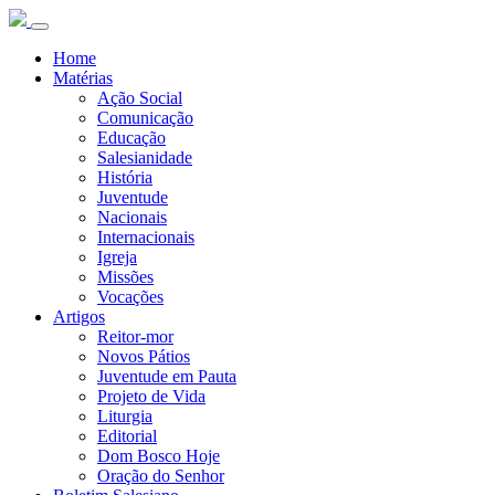
Home
Matérias
Ação Social
Comunicação
Educação
Salesianidade
História
Juventude
Nacionais
Internacionais
Igreja
Missões
Vocações
Artigos
Reitor-mor
Novos Pátios
Juventude em Pauta
Projeto de Vida
Liturgia
Editorial
Dom Bosco Hoje
Oração do Senhor