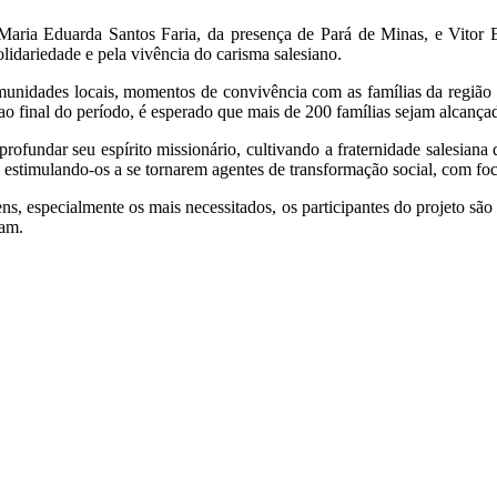
 Maria Eduarda Santos Faria, da presença de Pará de Minas, e Vito
dariedade e pela vivência do carisma salesiano.
unidades locais, momentos de convivência com as famílias da região e 
 ao final do período, é esperado que mais de 200 famílias sejam alcança
fundar seu espírito missionário, cultivando a fraternidade salesiana d
e estimulando-os a se tornarem agentes de transformação social, com fo
, especialmente os mais necessitados, os participantes do projeto são
sam.