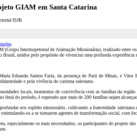
rojeto GIAM em Santa Catarina
torial ISJB
(Grupo Interinspetorial de Animação Missionária), realizado entre os d
o Brasil, unidos pelo propósito de vivenciar uma profunda experiência 
 Maria Eduarda Santos Faria, da presença de Pará de Minas, e Vito
dariedade e pela vivência do carisma salesiano.
unidades locais, momentos de convivência com as famílias da região e 
 ao final do período, é esperado que mais de 200 famílias sejam alcança
fundar seu espírito missionário, cultivando a fraternidade salesiana d
e estimulando-os a se tornarem agentes de transformação social, com fo
, especialmente os mais necessitados, os participantes do projeto são
sam.