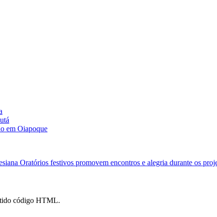
a
utá
são em Oiapoque
lesiana
Oratórios festivos promovem encontros e alegria durante os proj
mitido código HTML.