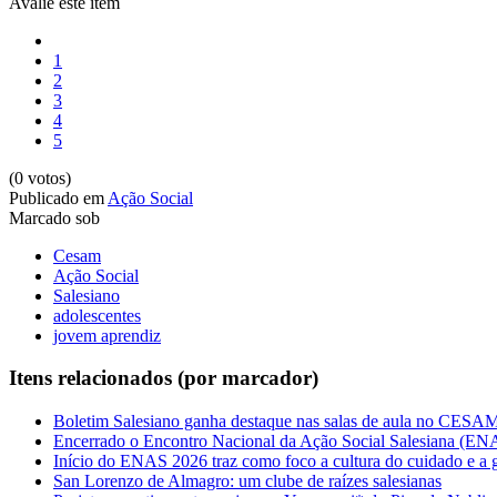
Avalie este item
1
2
3
4
5
(0 votos)
Publicado em
Ação Social
Marcado sob
Cesam
Ação Social
Salesiano
adolescentes
jovem aprendiz
Itens relacionados (por marcador)
Boletim Salesiano ganha destaque nas salas de aula no CES
Encerrado o Encontro Nacional da Ação Social Salesiana (EN
Início do ENAS 2026 traz como foco a cultura do cuidado e a ga
San Lorenzo de Almagro: um clube de raízes salesianas