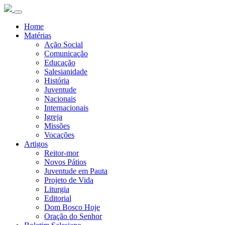
Home
Matérias
Ação Social
Comunicação
Educação
Salesianidade
História
Juventude
Nacionais
Internacionais
Igreja
Missões
Vocações
Artigos
Reitor-mor
Novos Pátios
Juventude em Pauta
Projeto de Vida
Liturgia
Editorial
Dom Bosco Hoje
Oração do Senhor