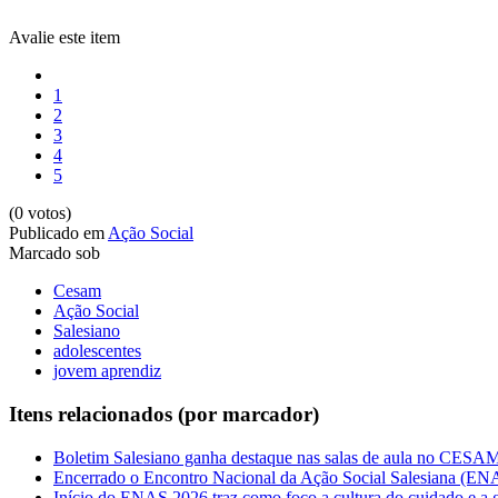
Avalie este item
1
2
3
4
5
(0 votos)
Publicado em
Ação Social
Marcado sob
Cesam
Ação Social
Salesiano
adolescentes
jovem aprendiz
Itens relacionados (por marcador)
Boletim Salesiano ganha destaque nas salas de aula no CES
Encerrado o Encontro Nacional da Ação Social Salesiana (EN
Início do ENAS 2026 traz como foco a cultura do cuidado e a ga