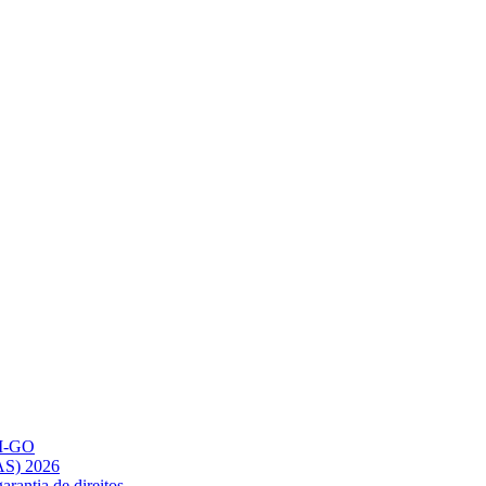
AM-GO
AS) 2026
rantia de direitos