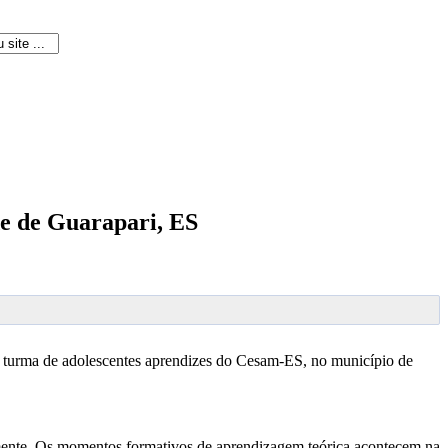
de de Guarapari, ES
a turma de adolescentes aprendizes do Cesam-ES, no município de
mente. Os momentos formativos de aprendizagem teórica acontecem na