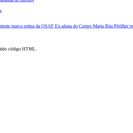
a
biente marca rotina da OSAF
Ex-aluna do Centro Maria Rita Périllier r
mitido código HTML.