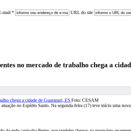
E-mail *
URL do site
centes no mercado de trabalho chega a cida
Foto: CESAM
atuação no Espírito Santo. Na segunda-feira (17) teve início uma nov
ado da rede capixaba Perim, que também chegou ao município recente