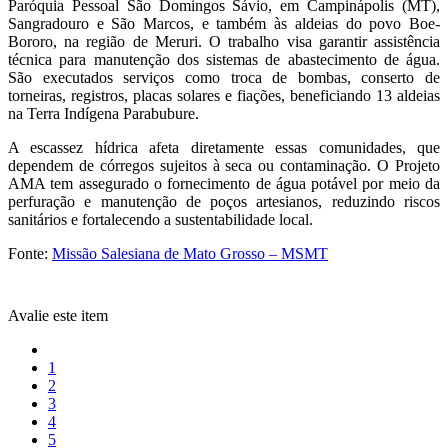
Paróquia Pessoal São Domingos Sávio, em Campinápolis (MT),
Sangradouro e São Marcos, e também às aldeias do povo Boe-
Bororo, na região de Meruri. O trabalho visa garantir assistência
técnica para manutenção dos sistemas de abastecimento de água.
São executados serviços como troca de bombas, conserto de
torneiras, registros, placas solares e fiações, beneficiando 13 aldeias
na Terra Indígena Parabubure.
A escassez hídrica afeta diretamente essas comunidades, que
dependem de córregos sujeitos à seca ou contaminação. O Projeto
AMA tem assegurado o fornecimento de água potável por meio da
perfuração e manutenção de poços artesianos, reduzindo riscos
sanitários e fortalecendo a sustentabilidade local.
Fonte:
Missão Salesiana de Mato Grosso – MSMT
Avalie este item
1
2
3
4
5