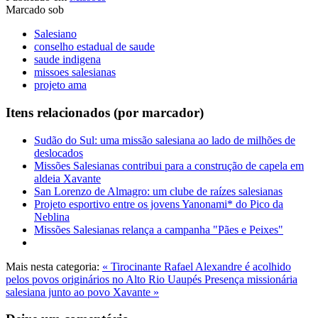
Marcado sob
Salesiano
conselho estadual de saude
saude indigena
missoes salesianas
projeto ama
Itens relacionados (por marcador)
Sudão do Sul: uma missão salesiana ao lado de milhões de
deslocados
Missões Salesianas contribui para a construção de capela em
aldeia Xavante
San Lorenzo de Almagro: um clube de raízes salesianas
Projeto esportivo entre os jovens Yanonami* do Pico da
Neblina
Missões Salesianas relança a campanha "Pães e Peixes"
Mais nesta categoria:
« Tirocinante Rafael Alexandre é acolhido
pelos povos originários no Alto Rio Uaupés
Presença missionária
salesiana junto ao povo Xavante »