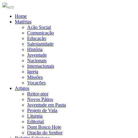
Home
Matérias
Ação Social
Comunicação
Educação
Salesianidade
História
Juventude
Nacionais
Internacionais
Igreja
Missões
Vocações
Artigos
Reitor-mor
Novos Pátios
Juventude em Pauta
Projeto de Vida
Liturgia
Editorial
Dom Bosco Hoje
Oração do Senhor