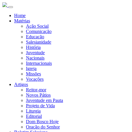
Home
Matérias
Ação Social
Comunicação
Educação
Salesianidade
História
Juventude
Nacionais
Internacionais
Igreja
Missões
Vocações
Artigos
Reitor-mor
Novos Pátios
Juventude em Pauta
Projeto de Vida
Liturgia
Editorial
Dom Bosco Hoje
Oração do Senhor