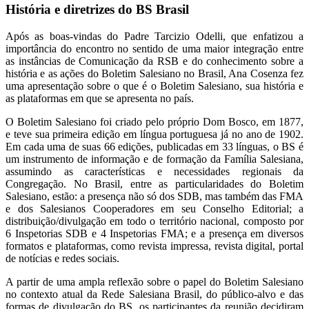
História e diretrizes do BS Brasil
Após as boas-vindas do Padre Tarcizio Odelli, que enfatizou a
importância do encontro no sentido de uma maior integração entre
as instâncias de Comunicação da RSB e do conhecimento sobre a
história e as ações do Boletim Salesiano no Brasil, Ana Cosenza fez
uma apresentação sobre o que é o Boletim Salesiano, sua história e
as plataformas em que se apresenta no país.
O Boletim Salesiano foi criado pelo próprio Dom Bosco, em 1877,
e teve sua primeira edição em língua portuguesa já no ano de 1902.
Em cada uma de suas 66 edições, publicadas em 33 línguas, o BS é
um instrumento de informação e de formação da Família Salesiana,
assumindo as características e necessidades regionais da
Congregação. No Brasil, entre as particularidades do Boletim
Salesiano, estão: a presença não só dos SDB, mas também das FMA
e dos Salesianos Cooperadores em seu Conselho Editorial; a
distribuição/divulgação em todo o território nacional, composto por
6 Inspetorias SDB e 4 Inspetorias FMA; e a presença em diversos
formatos e plataformas, como revista impressa, revista digital, portal
de notícias e redes sociais.
A partir de uma ampla reflexão sobre o papel do Boletim Salesiano
no contexto atual da Rede Salesiana Brasil, do público-alvo e das
formas de divulgação do BS, os participantes da reunião decidiram