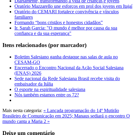
Diariamente, transformando a vida de crianças e jovens
Oratório Mazzarello une esforços em prol dos jovens em Itajaí
Oratório do CEMARI fortalece convivência e vínculos
familiares
Formando “bons cristãos e honestos cidadãos”
Ir. Sarah Garcia: "O mundo é melhor por causa da sua
confiança e da sua esperança"
Itens relacionados (por marcador)
Boletim Salesiano ganha destaque nas salas de aula no
CESAM-GO
Encerrado o Encontro Nacional da Ação Social Salesiana
(ENAS) 2026
Sede nacional da Rede Salesiana Brasil recebe visita do
embaixador da Itália
O esporte na espiritualidade salesiana
Nós também estamos entre os 72?
Mais nesta categoria:
« Lançada programação do 14º Mutirão
Brasileiro de Comunicação em 2025; Manaus sediará o encontro
O
mundo canta a Maria 2 »
Deixe um comentário