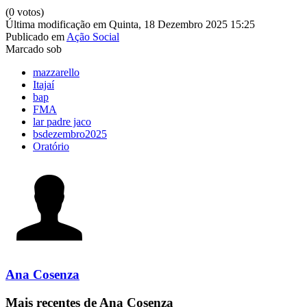
(0 votos)
Última modificação em Quinta, 18 Dezembro 2025 15:25
Publicado em
Ação Social
Marcado sob
mazzarello
Itajaí
bap
FMA
lar padre jaco
bsdezembro2025
Oratório
Ana Cosenza
Mais recentes de Ana Cosenza