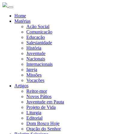
Home
Matérias
Ação Social
Comunicação
Educação
Salesianidade
História
Juventude
Nacionais
Internacionais
Igreja
Missões
Vocações
Artigos
Reitor-mor
Novos Pátios
Juventude em Pauta
Projeto de Vida
Liturgia
Editorial
Dom Bosco Hoje
Oração do Senhor