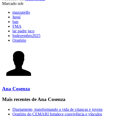
Marcado sob
mazzarello
Itajaí
bap
FMA
lar padre jaco
bsdezembro2025
Oratório
Ana Cosenza
Mais recentes de Ana Cosenza
Diariamente, transformando a vida de crianças e jovens
Oratório do CEMARI fortalece convivência e vínculos