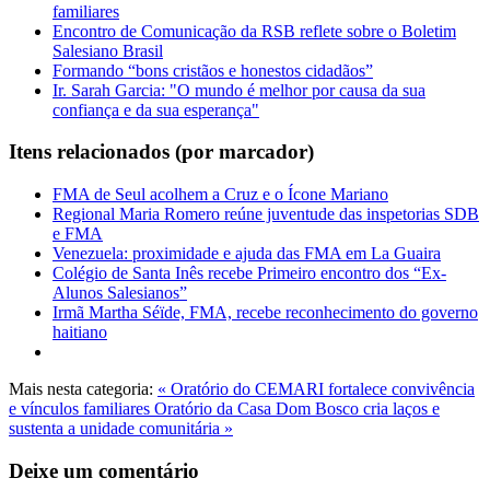
familiares
Encontro de Comunicação da RSB reflete sobre o Boletim
Salesiano Brasil
Formando “bons cristãos e honestos cidadãos”
Ir. Sarah Garcia: "O mundo é melhor por causa da sua
confiança e da sua esperança"
Itens relacionados (por marcador)
FMA de Seul acolhem a Cruz e o Ícone Mariano
Regional Maria Romero reúne juventude das inspetorias SDB
e FMA
Venezuela: proximidade e ajuda das FMA em La Guaira
Colégio de Santa Inês recebe Primeiro encontro dos “Ex-
Alunos Salesianos”
Irmã Martha Séïde, FMA, recebe reconhecimento do governo
haitiano
Mais nesta categoria:
« Oratório do CEMARI fortalece convivência
e vínculos familiares
Oratório da Casa Dom Bosco cria laços e
sustenta a unidade comunitária »
Deixe um comentário