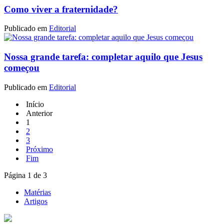
Como viver a fraternidade?
Publicado em
Editorial
Nossa grande tarefa: completar aquilo que Jesus
começou
Publicado em
Editorial
Início
Anterior
1
2
3
Próximo
Fim
Página 1 de 3
Matérias
Artigos