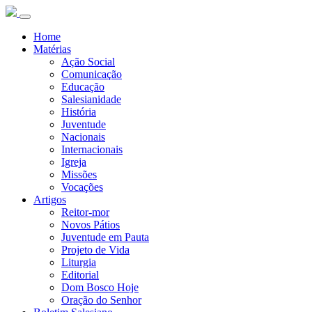
Home
Matérias
Ação Social
Comunicação
Educação
Salesianidade
História
Juventude
Nacionais
Internacionais
Igreja
Missões
Vocações
Artigos
Reitor-mor
Novos Pátios
Juventude em Pauta
Projeto de Vida
Liturgia
Editorial
Dom Bosco Hoje
Oração do Senhor