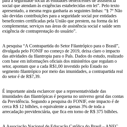
para a seguridade social as entidades beneficentes de assistência
social que atendam às exigências estabelecidas em lei”. Pelo texto
apresentado, a mesma regra ganharia as seguintes linhas: “§ 7º Não
são devidas contribuições para a seguridade social por entidades
beneficentes certificadas pela União que prestem, na forma da lei
complementar, serviços nas áreas de assistência social e saúde sem
exigência de contraprestação do usuário”.
A pesquisa “A Contrapartida do Setor Filantrópico para o Brasil”,
divulgada pelo FONIF no começo de 2019, deixa claro o impacto
das atividades da filantropia para o País. Dados do estudo, realizado
com base em informações oficiais dos ministérios que regulam o
setor, apontam que a cada R$1,00 investido pelo Estado no
segmento filantrópico por meio das imunidades, a contrapartida real
do setor é de R$7,39.
É importante ainda esclarecer que a representatividade das
imunidades das filantrópicas é pequena no universo geral das contas
da Previdência. Segundo a pesquisa do FONIF, este impacto é de
cerca R$ 12 bilhões, o equivalente a apenas 3% de toda a
arrecadação previdenciária, que fica em torno de R$ 375 bilhões.
A Associação Nacional de Educação Católica do Brasil – ANEC,