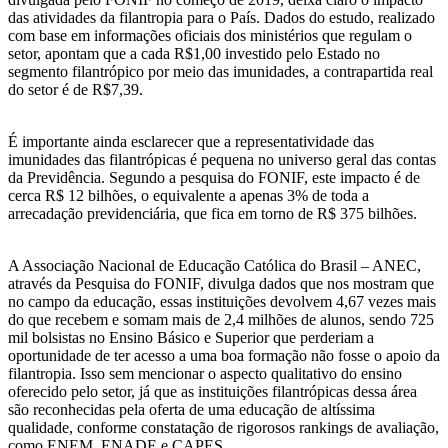
das atividades da filantropia para o País. Dados do estudo, realizado
com base em informações oficiais dos ministérios que regulam o
setor, apontam que a cada R$1,00 investido pelo Estado no
segmento filantrópico por meio das imunidades, a contrapartida real
do setor é de R$7,39.
É importante ainda esclarecer que a representatividade das
imunidades das filantrópicas é pequena no universo geral das contas
da Previdência. Segundo a pesquisa do FONIF, este impacto é de
cerca R$ 12 bilhões, o equivalente a apenas 3% de toda a
arrecadação previdenciária, que fica em torno de R$ 375 bilhões.
A Associação Nacional de Educação Católica do Brasil – ANEC,
através da Pesquisa do FONIF, divulga dados que nos mostram que
no campo da educação, essas instituições devolvem 4,67 vezes mais
do que recebem e somam mais de 2,4 milhões de alunos, sendo 725
mil bolsistas no Ensino Básico e Superior que perderiam a
oportunidade de ter acesso a uma boa formação não fosse o apoio da
filantropia. Isso sem mencionar o aspecto qualitativo do ensino
oferecido pelo setor, já que as instituições filantrópicas dessa área
são reconhecidas pela oferta de uma educação de altíssima
qualidade, conforme constatação de rigorosos rankings de avaliação,
como ENEM, ENADE e CAPES.