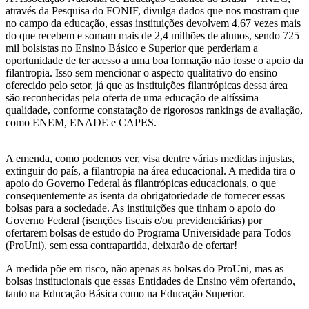
através da Pesquisa do FONIF, divulga dados que nos mostram que
no campo da educação, essas instituições devolvem 4,67 vezes mais
do que recebem e somam mais de 2,4 milhões de alunos, sendo 725
mil bolsistas no Ensino Básico e Superior que perderiam a
oportunidade de ter acesso a uma boa formação não fosse o apoio da
filantropia. Isso sem mencionar o aspecto qualitativo do ensino
oferecido pelo setor, já que as instituições filantrópicas dessa área
são reconhecidas pela oferta de uma educação de altíssima
qualidade, conforme constatação de rigorosos rankings de avaliação,
como ENEM, ENADE e CAPES.
A emenda, como podemos ver, visa dentre várias medidas injustas,
extinguir do país, a filantropia na área educacional. A medida tira o
apoio do Governo Federal às filantrópicas educacionais, o que
consequentemente as isenta da obrigatoriedade de fornecer essas
bolsas para a sociedade. As instituições que tinham o apoio do
Governo Federal (isenções fiscais e/ou previdenciárias) por
ofertarem bolsas de estudo do Programa Universidade para Todos
(ProUni), sem essa contrapartida, deixarão de ofertar!
A medida põe em risco, não apenas as bolsas do ProUni, mas as
bolsas institucionais que essas Entidades de Ensino vêm ofertando,
tanto na Educação Básica como na Educação Superior.