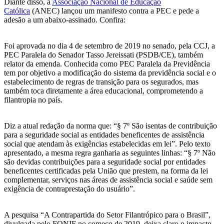
Diante disso, a
Associação Nacional de Educação
Católica
(ANEC) lançou um manifesto contra a PEC e pede a
adesão a um abaixo-assinado. Confira:
Foi aprovada no dia 4 de setembro de 2019 no senado, pela CCJ, a
PEC Paralela do Senador Tasso Jereissati (PSDB/CE), também
relator da emenda. Conhecida como PEC Paralela da Previdência
tem por objetivo a modificação do sistema da previdência social e o
estabelecimento de regras de transição para os segurados, mas
também toca diretamente a área educacional, comprometendo a
filantropia no país.
Diz a atual redação da norma que: “§ 7º São isentas de contribuição
para a seguridade social as entidades beneficentes de assistência
social que atendam às exigências estabelecidas em lei”. Pelo texto
apresentado, a mesma regra ganharia as seguintes linhas: “§ 7º Não
são devidas contribuições para a seguridade social por entidades
beneficentes certificadas pela União que prestem, na forma da lei
complementar, serviços nas áreas de assistência social e saúde sem
exigência de contraprestação do usuário”.
A pesquisa “A Contrapartida do Setor Filantrópico para o Brasil”,
divulgada pelo FONIF no começo de 2019, deixa claro o impacto