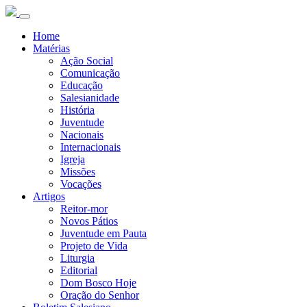
Home
Matérias
Ação Social
Comunicação
Educação
Salesianidade
História
Juventude
Nacionais
Internacionais
Igreja
Missões
Vocações
Artigos
Reitor-mor
Novos Pátios
Juventude em Pauta
Projeto de Vida
Liturgia
Editorial
Dom Bosco Hoje
Oração do Senhor