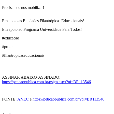
Precisamos nos mobilizar!
Em apoio as Entidades Filantrópicas Educacionais!
Em apoio ao Programa Universidade Para Todos!
#educacao
#prouni
#filantropicaseducacionais
ASSINAR ABAIXO-ASSINADO:
https://peticaopublica.com.br/psign.aspx?pi=BR113546
FONTE:
ANEC
e
https://peticaopublica.com.br/?pi=BR113546