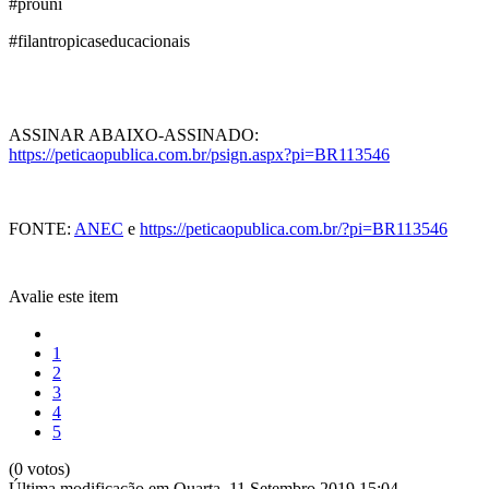
#prouni
#filantropicaseducacionais
ASSINAR ABAIXO-ASSINADO:
https://peticaopublica.com.br/psign.aspx?pi=BR113546
FONTE:
ANEC
e
https://peticaopublica.com.br/?pi=BR113546
Avalie este item
1
2
3
4
5
(0 votos)
Última modificação em Quarta, 11 Setembro 2019 15:04