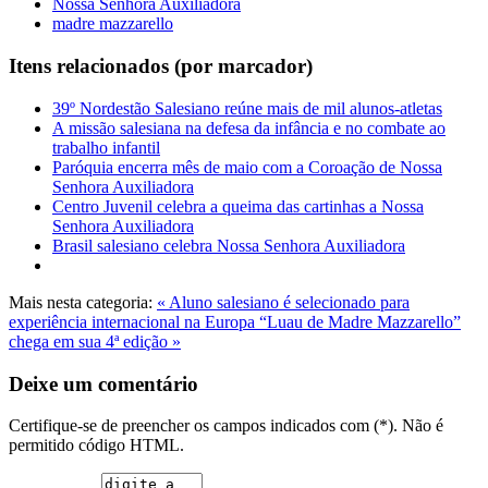
Nossa Senhora Auxiliadora
madre mazzarello
Itens relacionados (por marcador)
39º Nordestão Salesiano reúne mais de mil alunos-atletas
A missão salesiana na defesa da infância e no combate ao
trabalho infantil
Paróquia encerra mês de maio com a Coroação de Nossa
Senhora Auxiliadora
Centro Juvenil celebra a queima das cartinhas a Nossa
Senhora Auxiliadora
Brasil salesiano celebra Nossa Senhora Auxiliadora
Mais nesta categoria:
« Aluno salesiano é selecionado para
experiência internacional na Europa
“Luau de Madre Mazzarello”
chega em sua 4ª edição »
Deixe um comentário
Certifique-se de preencher os campos indicados com (*). Não é
permitido código HTML.