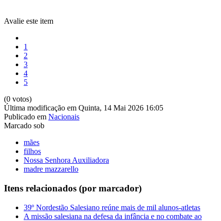
Avalie este item
1
2
3
4
5
(0 votos)
Última modificação em Quinta, 14 Mai 2026 16:05
Publicado em
Nacionais
Marcado sob
mães
filhos
Nossa Senhora Auxiliadora
madre mazzarello
Itens relacionados (por marcador)
39º Nordestão Salesiano reúne mais de mil alunos-atletas
A missão salesiana na defesa da infância e no combate ao