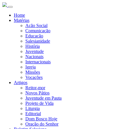
Home
Matérias
Ação Social
Comunicação
Educação
Salesianidade
História
Juventude
Nacionais
Internacionais
Igreja
Missões
Vocações
Artigos
Reitor-mor
Novos Pátios
Juventude em Pauta
Projeto de Vida
Liturgia
Editorial
Dom Bosco Hoje
Oração do Senhor