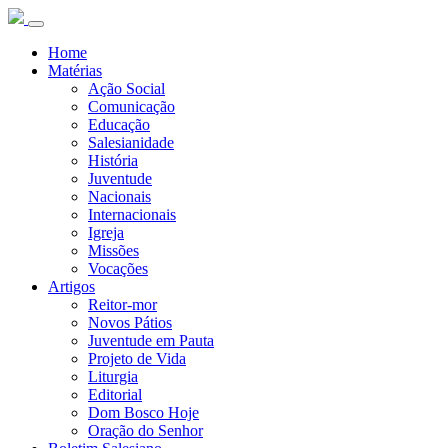
Home
Matérias
Ação Social
Comunicação
Educação
Salesianidade
História
Juventude
Nacionais
Internacionais
Igreja
Missões
Vocações
Artigos
Reitor-mor
Novos Pátios
Juventude em Pauta
Projeto de Vida
Liturgia
Editorial
Dom Bosco Hoje
Oração do Senhor