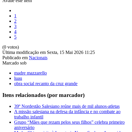
Avalie este item
1
2
3
4
5
(0 votos)
Última modificação em Sexta, 15 Mai 2026 11:25
Publicado em
Nacionais
Marcado sob
madre mazzarello
luau
obra social recanto da cruz grande
Itens relacionados (por marcador)
39º Nordestão Salesiano reúne mais de mil alunos-atletas
A missão salesiana na defesa da infância e no combate ao
trabalho infantil
Grupo “Mães que rezam pelos seus filhos” celebra primeiro
aniversário