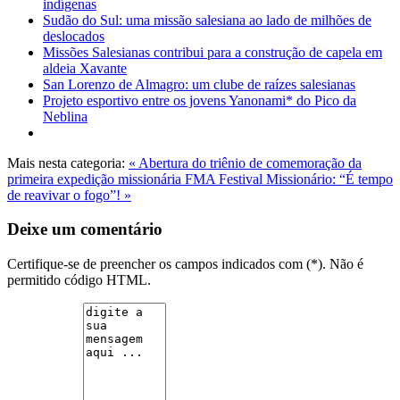
indígenas
Sudão do Sul: uma missão salesiana ao lado de milhões de
deslocados
Missões Salesianas contribui para a construção de capela em
aldeia Xavante
San Lorenzo de Almagro: um clube de raízes salesianas
Projeto esportivo entre os jovens Yanonami* do Pico da
Neblina
Mais nesta categoria:
« Abertura do triênio de comemoração da
primeira expedição missionária FMA
Festival Missionário: “É tempo
de reavivar o fogo”! »
Deixe um comentário
Certifique-se de preencher os campos indicados com (*). Não é
permitido código HTML.