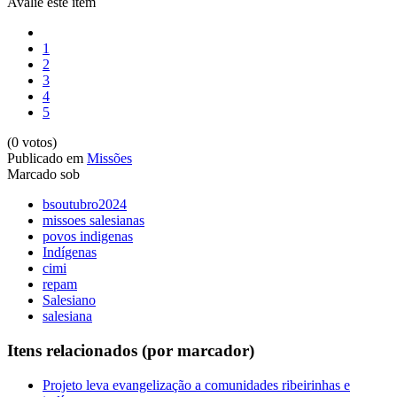
Avalie este item
1
2
3
4
5
(0 votos)
Publicado em
Missões
Marcado sob
bsoutubro2024
missoes salesianas
povos indigenas
Indígenas
cimi
repam
Salesiano
salesiana
Itens relacionados (por marcador)
Projeto leva evangelização a comunidades ribeirinhas e