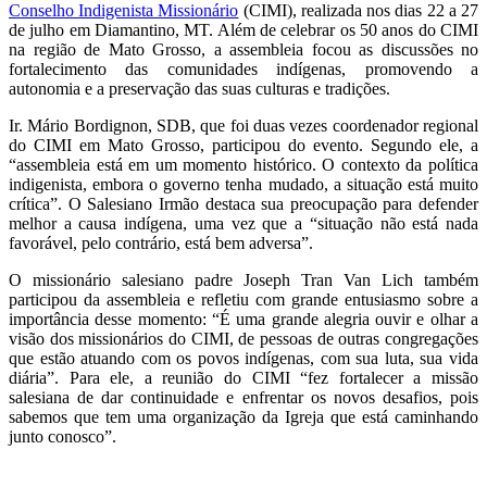
Conselho Indigenista Missionário
(CIMI), realizada nos dias 22 a 27
de julho em Diamantino, MT. Além de celebrar os 50 anos do CIMI
na região de Mato Grosso, a assembleia focou as discussões no
fortalecimento das comunidades indígenas, promovendo a
autonomia e a preservação das suas culturas e tradições.
Ir. Mário Bordignon, SDB, que foi duas vezes coordenador regional
do CIMI em Mato Grosso, participou do evento. Segundo ele, a
“assembleia está em um momento histórico. O contexto da política
indigenista, embora o governo tenha mudado, a situação está muito
crítica”. O Salesiano Irmão destaca sua preocupação para defender
melhor a causa indígena, uma vez que a “situação não está nada
favorável, pelo contrário, está bem adversa”.
O missionário salesiano padre Joseph Tran Van Lich também
participou da assembleia e refletiu com grande entusiasmo sobre a
importância desse momento: “É uma grande alegria ouvir e olhar a
visão dos missionários do CIMI, de pessoas de outras congregações
que estão atuando com os povos indígenas, com sua luta, sua vida
diária”. Para ele, a reunião do CIMI “fez fortalecer a missão
salesiana de dar continuidade e enfrentar os novos desafios, pois
sabemos que tem uma organização da Igreja que está caminhando
junto conosco”.