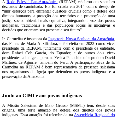
A
Rede Eclesial Pan-Amazônica
(REPAM) celebrou em setembro
dez anos de caminhada. Ela foi criada em 2014 com o desejo de
“unir esforços para enfrentar questões cruciais como a defesa dos
direitos humanos, a proteção dos territórios e a promoção de uma
justiça socioambiental mais equitativa, integrando a voz dos povos
indígenas, tradicionais e das populações locais às iniciativas e
decisões que orientam seu presente e seu futuro”.
Ir. Carmelita é inspetora da
Inspetoria Nossa Senhora da Amazônia
,
das Filhas de Maria Auxiliadora, e foi eleita em 2022 como vice-
presidente da REPAM, juntamente com o presidente da entidade,
dom Rafael Cob García, do Equador, e de outros dois vice-
presidentes: a indígena peruana Yesica Patiachi e o bispo dom David
Martínez de Aguirre, também do Peru. A participação ativa de Ir.
Carmelita na REPAM é bem representativa da presença salesiana
nos organismos da Igreja que defendem os povos indígenas e a
preservação da Amazônia.
Junto ao CIMI e aos povos indígenas
A Missão Salesiana de Mato Grosso (MSMT) tem, desde suas
origens, uma forte atuação na defesa dos direitos dos povos
indígenas. Essa atuação foi relembrada na
Assembleia Regional do