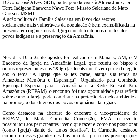
Diácono José Alves, SDB, participou da visita à Aldeia Juina, na
Terra Indígena Enawene Nawe
Foto: Missão Salesiana de Mato
Grosso - MSMT
A ação política da Família Salesiana em favor dos setores
socialmente mais vulneráveis da população é bem exemplificada na
presença em organismos da Igreja que defendem os direitos dos
povos indígenas e a preservação da Amazônia.
Nos dias 19 a 22 de agosto, foi realizado em Manaus, AM, o V
Encontro da Igreja na Amazônia Legal, que reuniu os bispos e
outros representantes das 58 igrejas locais que fazem parte da região
sob o tema “A Igreja que se fez carne, alarga sua tenda na
Amazônia: Memória e Esperança”. Organizado pela Comissão
Episcopal Especial para a Amazônia e a Rede Eclesial Pan-
Amazônica (REPAM), o encontro foi uma oportunidade para refletir
sobre como a Igreja pode contribuir na proteção do meio ambiente e
na promoção dos direitos dos povos originários da região.
Como destacou na abertura do encontro a vice-presidente da
REPAM, Ir. Maria Carmelita Conceição, FMA, o evento
possibilitou aos participantes “ver o que fazer e como nos posicionar
(como Igreja) diante de tantos desafios”. Ir. Carmelita destacou
como um desses grandes desafios uma das principais preocupações