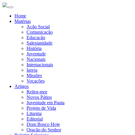
Home
Matérias
Ação Social
Comunicação
Educação
Salesianidade
História
Juventude
Nacionais
Internacionais
Igreja
Missões
Vocações
Artigos
Reitor-mor
Novos Pátios
Juventude em Pauta
Projeto de Vida
Liturgia
Editorial
Dom Bosco Hoje
Oração do Senhor