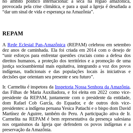
no âmbito político internacional: a seca na região amazônica,
provocada pela crise climática, e para a qual a Igreja é desafiada a
“dar um sinal de vida e esperança na Amazônia”.
REPAM
A
Rede Eclesial Pan-Amazônica
(REPAM) celebrou em setembro
dez anos de caminhada. Ela foi criada em 2014 com o desejo de
“unir esforços para enfrentar questões cruciais como a defesa dos
direitos humanos, a proteção dos territórios e a promoção de uma
justiça socioambiental mais equitativa, integrando a voz dos povos
indígenas, tradicionais e das populações locais às iniciativas e
decisões que orientam seu presente e seu futuro”.
Ir. Carmelita é inspetora da
Inspetoria Nossa Senhora da Amazônia
,
das Filhas de Maria Auxiliadora, e foi eleita em 2022 como vice-
presidente da REPAM, juntamente com o presidente da entidade,
dom Rafael Cob García, do Equador, e de outros dois vice-
presidentes: a indígena peruana Yesica Patiachi e o bispo dom David
Martínez de Aguirre, também do Peru. A participação ativa de Ir.
Carmelita na REPAM é bem representativa da presença salesiana
nos organismos da Igreja que defendem os povos indígenas e a
preservação da Amazônia.