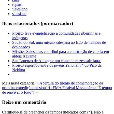
repam
Salesiano
salesiana
Itens relacionados (por marcador)
Projeto leva evangelização a comunidades ribeirinhas e
indígenas
Sudão do Sul: uma missão salesiana ao lado de milhões de
deslocados
Missões Salesianas contribui para a construção de capela em
aldeia Xavante
San Lorenzo de Almagro: um clube de raízes salesianas
Projeto esportivo entre os jovens Yanonami* do Pico da
Neblina
Mais nesta categoria:
« Abertura do triênio de comemoração da
primeira expedição missionária FMA
Festival Missionário: “É tempo
de reavivar o fogo”! »
Deixe um comentário
Certifique-se de preencher os campos indicados com (*). Não é