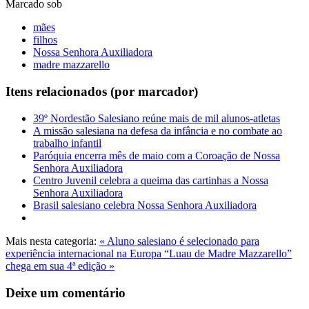
Marcado sob
mães
filhos
Nossa Senhora Auxiliadora
madre mazzarello
Itens relacionados (por marcador)
39º Nordestão Salesiano reúne mais de mil alunos-atletas
A missão salesiana na defesa da infância e no combate ao
trabalho infantil
Paróquia encerra mês de maio com a Coroação de Nossa
Senhora Auxiliadora
Centro Juvenil celebra a queima das cartinhas a Nossa
Senhora Auxiliadora
Brasil salesiano celebra Nossa Senhora Auxiliadora
Mais nesta categoria:
« Aluno salesiano é selecionado para
experiência internacional na Europa
“Luau de Madre Mazzarello”
chega em sua 4ª edição »
Deixe um comentário