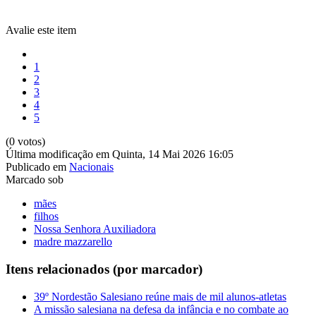
Avalie este item
1
2
3
4
5
(0 votos)
Última modificação em Quinta, 14 Mai 2026 16:05
Publicado em
Nacionais
Marcado sob
mães
filhos
Nossa Senhora Auxiliadora
madre mazzarello
Itens relacionados (por marcador)
39º Nordestão Salesiano reúne mais de mil alunos-atletas
A missão salesiana na defesa da infância e no combate ao