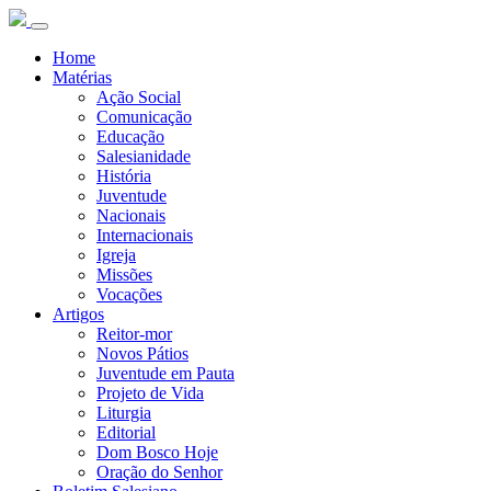
Home
Matérias
Ação Social
Comunicação
Educação
Salesianidade
História
Juventude
Nacionais
Internacionais
Igreja
Missões
Vocações
Artigos
Reitor-mor
Novos Pátios
Juventude em Pauta
Projeto de Vida
Liturgia
Editorial
Dom Bosco Hoje
Oração do Senhor